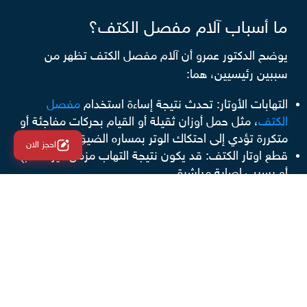
ما أسباب آلام مفصل الكتف؟
يوضح الدكتور عمرو أن آلام مفصل الكتف تظهر من
سببين رئيسيين، هما:
التهابات الأوتار: تحدث نتيجة إساءة استخدام
مفصل
الكتف
، مثل حمل أوزان ثقيلة أو القيام بحركات مفاجئة أو
متكررة تؤدي إلى احتكاك الوتر بمساره الضيق.
احجز الان
قطع اوتار الكتف: قد يكون نتيجة التهاب مزمن غير معالج
أو بسبب إصابة مباشرة.
ما علاج مشكلات أوتار الكتف؟
يؤكد الدكتور عمرو أن علاج الالتهابات الخاصة بأوتار
الكتف يعتمد عادة على العلاج التحفظي الذي يجمع بين
الأدوية والعلاج الطبيعي، ويهدف العلاج إلى ما يلي:
الأدوية المضادة للالتهابات: تهدف إلى الحد من التورم