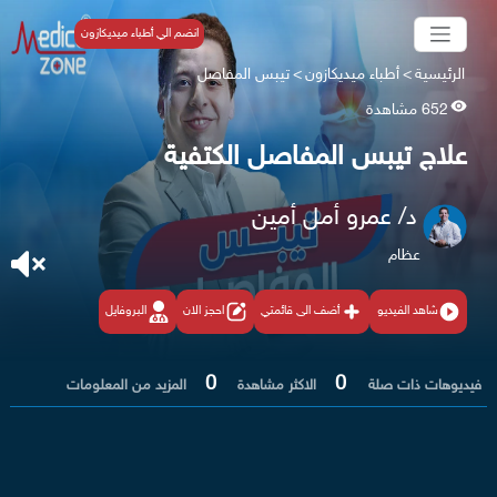
انضم الي أطباء ميديكازون
الرئيسية
>
أطباء ميديكازون
>
تيبس المفاصل
652 مشاهدة
علاج تيبس المفاصل الكتفية
د/ عمرو أمل أمين
عظام
شاهد الفيديو
أضف الى قائمتي
احجز الان
البروفايل
0
0
فيديوهات ذات صلة
الاكثر مشاهدة
المزيد من المعلومات