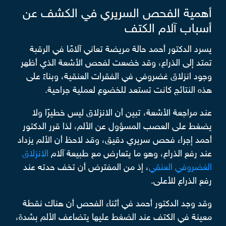
أهمية الفحص السريري في الكشف عن
أسباب آلام الكتف
يسرد الدكتور أحمد حالة مريضة تعاني آلامًا في الرقبة
تمتد إلى الذراع، وقد خضعت لفحص الأشعة الذي أظهر
وجود انزلاق غضروفي في الفقرات العنقية، وبناءً على
هذه النتائج كانت تستعد للخضوع لعملية جراحية.
عند مراجعة الأشعة، تبين أن الانزلاق ليس خطيرًا ولا
يضغط على العصب المسؤول عن الألم، لذا قرر الدكتور
أحمد إجراء فحص سريري دقيق، وقد لاحظ أن الألم يزداد
عند رفع الذراع، وهو ما يتعارض مع طبيعة آلام
الانزلاق
الغضروفي العنقي
، إذ من المفترض أن تخف حدته عند
رفع الذراع للأعلى.
وقد وجد الدكتور أحمد في أثناء الفحص أن هناك نقطة
معينة في الكتف عند الضغط عليها يتضاعف الألم بشدة،