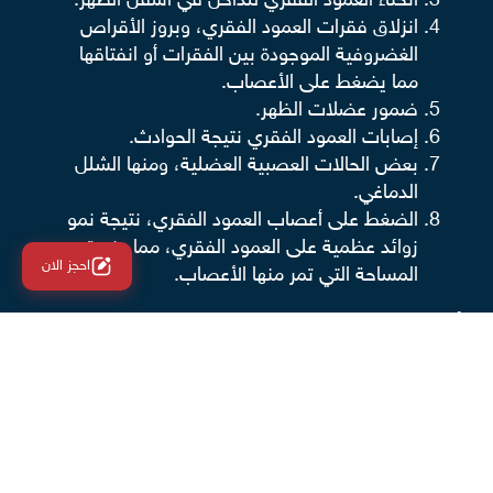
انحناء العمود الفقري للداخل في أسفل الظهر.
انزلاق فقرات العمود الفقري، وبروز الأقراص
الغضروفية الموجودة بين الفقرات أو انفتاقها
مما يضغط على الأعصاب.
ضمور عضلات الظهر.
إصابات العمود الفقري نتيجة الحوادث.
بعض الحالات العصبية العضلية، ومنها الشلل
الدماغي.
الضغط على أعصاب العمود الفقري، نتيجة نمو
زوائد عظمية على العمود الفقري، مما يضيق
احجز الان
المساحة التي تمر منها الأعصاب.
أنواع عمليات العمود الفقري
تهدف عمليات العمود الفقري إلى استعدال الاعوجاج أو
تخفيف آلام الظهر من خلال أحد الإجراءات الآتية:
استئصال الجزء المنفتق من الأقراص
الغضروفية الموجودة بين الفقرات.