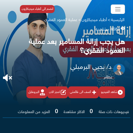
انضم الي أطباء ميديكازون
الرئيسية
>
أطباء ميديكازون
>
عملية العمود الفقري
4683 مشاهدة
هل يجب إزالة المسامير بعد عملية
العمود الفقري؟
د/ يحيي البرمبلي
عظام
شاهد الفيديو
أضف الى قائمتي
احجز الان
البروفايل
0
0
فيديوهات ذات صلة
الاكثر مشاهدة
المزيد من المعلومات