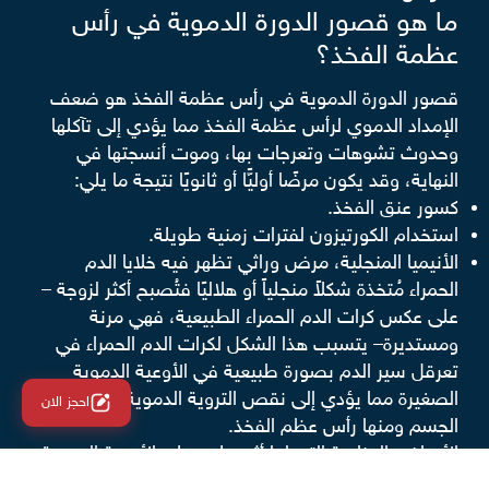
ما هو قصور الدورة الدموية في رأس
عظمة الفخذ؟
قصور الدورة الدموية في رأس عظمة الفخذ هو ضعف
الإمداد الدموي لرأس عظمة الفخذ مما يؤدي إلى تآكلها
وحدوث تشوهات وتعرجات بها، وموت أنسجتها في
النهاية، وقد يكون مرضًا أوليًّا أو ثانويًا نتيجة ما يلي:
كسور عنق الفخذ.
استخدام الكورتيزون لفترات زمنية طويلة.
الأنيميا المنجلية، مرض وراثي تظهر فيه خلايا الدم
الحمراء مُتخذة شكلاً منجلياً أو هلاليًا فتُصبح أكثر لزوجة –
على عكس كرات الدم الحمراء الطبيعية، فهي مرنة
ومستديرة– يتسبب هذا الشكل لكرات الدم الحمراء في
تعرقل سير الدم بصورة طبيعية في الأوعية الدموية
الصغيرة مما يؤدي إلى نقص التروية الدموية لبعض أجزاء
احجز الان
الجسم ومنها رأس عظم الفخذ.
الأمراض المناعية التي لها أثر سلبي على الأوعية الدموية
مثل الذئبة الحمراء وتصلب الجلد.