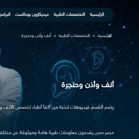
الرئيسية
التخصصات الطبية
ميديكازون بودكاست
البرامج
الرئيسية
>
التخصصات الطبية
>
أنف وأذن وحنجرة
أنف وأذن وحنجرة
يضم القسم فيديوهات لنخبة من أكفأ أطباء تخصص الأنف وال
مصر ممن يقدمون معلومات طبية هامة وموثوقة عن مختلف