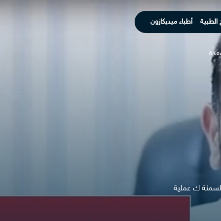
 الطبية
أطباء ميديكازون
معدة
السمنة ك عملية