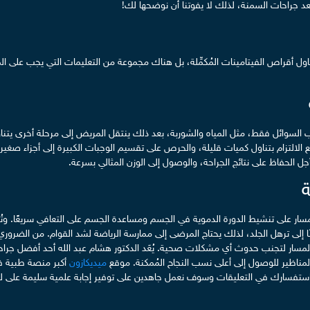
بعد جراحات السمنة، لذلك لا يفوتنا أن نوضحها لك!
اول أقراص الفيتامينات المُكمِّلة، بل هناك مجموعة من التعليمات التي يجب على ال
شُرب السوائل فقط، مثل المياه والشوربة، بعد ذلك ينتقل المريض إلى مرحلة أخرى يت
 الالتزام بتناول كميات قليلة، والحرص على تقسيم الوجبات الكبيرة إلى أجزاء صغيرة 
جل الحفاظ على نتائج الجراحة، والوصول إلى الوزن المثالي بسرعة.
ة
مسار على تنشيط الدورة الدموية في الجسم ومساعدة الجسم على التعافي سريعًا. وتُسا
ًا إلى ترهل الجلد، لذلك يحتاج المرضى إلى ممارسة الرياضة لشد القوام. من الضروري
 المسار لتجنب حدوث أي مشكلات صحية. يُعَد الدكتور هشام عبد الله أحد أفضل جرا
المناظير للوصول إلى أعلى نسب النجاح المُمكنة. موقع
ميديكازون
أكبر منصة طبية ف
تفسارك في التعليقات وسوف نعمل جاهدين على توفير إجابة علمية سليمة على لسان