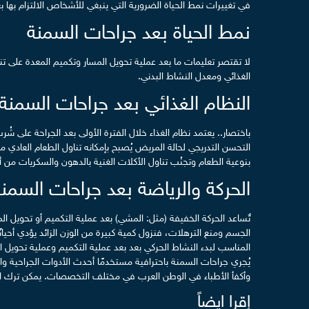
في تغييرات نمط الحياة الضرورية التي ينبغي للأشخاص الالتزام بها 
نمط الحياة بعد جراحات السمنة
لا تقتصر تعليمات ما بعد عملية تحويل المسار وتكميم المعدة على تن
الغذائي ومعدل النشاط البدني.
النظام الغذائي بعد جراحات السمنة
باختصار.. يعتمد نظام الغذاء خلال الفترة الأولى بعد الجراحة على 
التحسن التدريجي لحالة المريض يُصبح بإمكانه تناول الطعام العادي مع
بنوعية الطعام وتجنُب تناول الأكلات الغنية بالدهون والسكريات من أ
الحركة والرياضة بعد جراحات السمن
تٌساعد الحركة الخفيفة (مثل: المشي) بعد عملية التكميم أو تحويل ال
الجسم ومنع الترهلات، فنزول كمية كبيرة من الوزن الزائد يؤدي أحيان
المناسب لبدء النشاط الحركي بعد بعد عملية التكميم وعملية تحويل
يُجري جراحات السمنة باحترافية مستخدمًا أحدث الأدوات الجراحية و
وأكفأ الأطباء في الوطن العرب في مختلف التخصصات. يمكن ترك اس
إقرا ايضاً