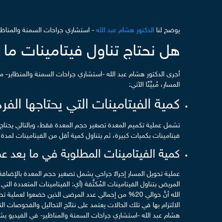
يوضح لنا
الدكتور هشام عبد الله
- استشاري جراحات السمنة والمناظير
هل نحتاج تناول فيتامينات ما 
أجرى الدكتور هشام عبد الله -استشاري جراحات السمنة والمنظاير- مق
المسار، مُبيِّنًا الآتي:
كمية الفيتامينات التي يحتاجها الفرد
تشمل عملية تكميم المعدة تصغير حجم المعدة فقط، وبالتالي يحتاج ال
فيتامينات بكميات كبيرة، ثم يتناول كمية أقل من الفيتامينات لمدة 
كمية الفيتامينات المطلوبة في ما بعد عم
عملية تحويل المسار إجراءٌ جراحي يشمل تصغير حجم المعدة بالإضافة إلى
المريض بتناول الفيتامينات المُكثَّفة (أي: الفيتامينات المتعددة ا
الله أنَّ حوالي 20% من إجمالي عدد المرضى الذين خضعوا 
الالتزام بها في تلك الحالات يعتمد على نتائج التحاليل والفحوصات ال
هشام عبد الله -استشاري جراحات السمنة والمناظير- في الفيديو بشأ