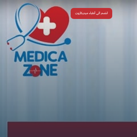
انضم الي أطباء ميديكازون