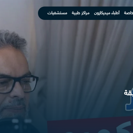
خاصة
أطباء ميديكازون
مراكز طبية
مستشفيات
قة