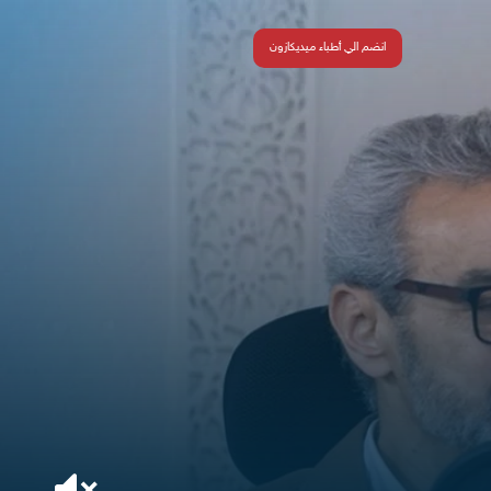
انضم الي أطباء ميديكازون