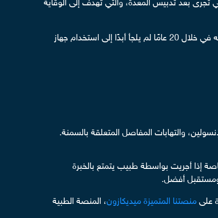
ك إلى الخياطة الوقائية التي تُجرى بعد تدبيس المعدة، والتي تهدف إلى الوقاية
في نهاية الفيديو يطمئن الدكتور أحمد المرضى أن معاناة ألم في البطن بعد عملية التكميم هو أمر غير وارد الحدوث، وأنه في خلال 20 عامًا لم يلجأ أبدًا إلى استخدام جهاز
نسولين، والتهابات المفاصل المتعلقة بالسمنة.
خاصة إذا أجريت بواسطة طبيب يتمتع بالخبرة
 ومستقبل أفضل.
ة على
منصتنا المتميزة ميديكازون
، المنصة الطبية