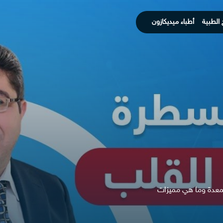
 الطبية
أطباء ميديكازون
معدة وما هي مميزات