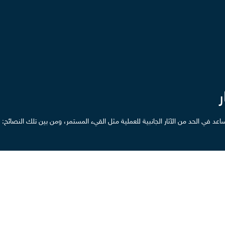
عد في الحد من الآثار الجانبية للعملية مثل القيء المستمر، ومن بين تلك النصائح:
، ويمكن استخدام السكر البديل، ودقيق القمح الكامل.
ا الجسم.
الناتجة فقدان الوزن السريع بعد العملية.