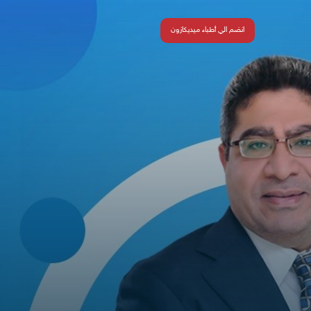
انضم الي أطباء ميديكازون