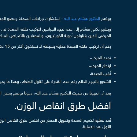
يوضح
الدكتور هشام عبد الله
- استشاري جراحات السمنة وعضو الجمعية
ويشير دكتور هشام إلى عدم لجوء الجراحين لتركيب حلقة المعدة في الآ
المرضى الذين يتناولون أدوية الكورتيزون، والمصابين بالأمراض المناع
رغم أن تركيب حلقة المعدة عملية بسيطة لا تستغرق أكثر من 15 دقيقة إلا أنها قد تُسبب العديد من المضاعفات، منها:
تمدد المريء.
ارتجاع المريء.
ثُقب المعدة.
الشعور بالجوع الدائم رغم عدم القدرة على تناول الطعام، وهذا ما يمي
بعد أن انتهينا من حديث الدكتور هشام عبد الله، دعونا نوضح بعض
افضل طرق انقاص الوزن.
تُعد عملية تكميم المعدة وتحويل المسار من افضل طرق انقاص الوزن،
الأول بعد العملية.