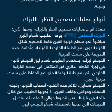
نور الحياة- عن الفرق بين الليزك بعد سن الأربعين
وقبله.
أنواع عمليات تصحيح النظر بالليزك
تتعدد انواع عمليات تصحيح النظر بالليزك، ومنها الآتي:
الليزك السطحي (PRK)
، يوجه الطبيب شعاع الليزر
مباشرةً نحو سطح قرنية العين فقط لتصحيح شكل
القرنية دون رفع الطبقة الخارجية للقرنية، وتُحافظ هذه
الطريقة على سمك القرنية.
الفيمتو ليزك، يستخدم الطبيب شعاع ليزر الفيمتو ثانية
في إجراء القطع الدائري غير المكتمل في سطح القرنية
الخارجي، ثم رفع طبقة رقيقة منها مع الحفاظ على سمك
قرنية العين.
الفيمتو سمايل، تلائم هذه التقنية أصحاب القرنية رقيقة
السمك ومرضى جفاف العين، إذ يُجريها الطبيب من خلال
فتحة في قرنية العين قطرها حوالي 3 ملم، ثم يفصل
الطبقات التي تحتها باستخدام شعاع الفيمتو ليزر.