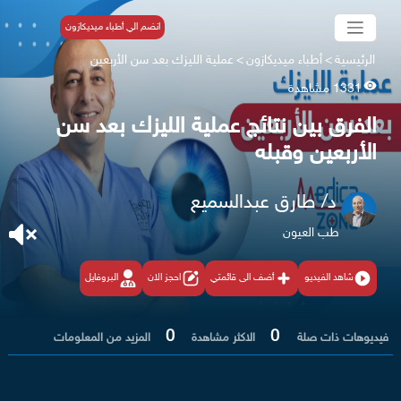
انضم الي أطباء ميديكازون
الرئيسية
>
أطباء ميديكازون
>
عملية الليزك بعد سن الأربعين
1331 مشاهدة
الفرق بين نتائج عملية الليزك بعد سن
الأربعين وقبله
د/ طارق عبدالسميع
طب العيون
شاهد الفيديو
أضف الى قائمتي
احجز الان
البروفايل
0
0
فيديوهات ذات صلة
الاكثر مشاهدة
المزيد من المعلومات