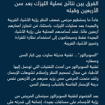
الفرق بين نتائج عملية الليزك بعد سن
الأربعين وقبله
عادةً ما يستطيع مرضى ضعف النظر رؤية الأشياء القريبة
والبعيدة بعد عمليات الليزك، باستثناء مَن تتجاوز أعمارهم
أربعين عامًا، فقد تُساعدهم العملية على رؤية الأشياء
البعيدة فقط وسيحتاجون إلى استخدام نظارة للقراءة
وتمييز الأشياء القريبة.
"السوبراكور"... تقنية حديثة ساوت بين كبار السن
وصغاره
تقنية السوبراكور من أحدث التقنيات التي توصل إليها
الأطباء في مجال تصحيح النظر وإصلاح تشوهات الإبصار،
ولقد منحت المرضى ممن يزيد عمرهم عن الأربعين نفس
درجة الإبصار الخاصة بالشباب وصغار السن.
بعد الخضوع لتقنية السوبراكور سيتمكن المريض من
رؤية الأجسام على مسافات بعيدة، إضافة إلى قدرته على