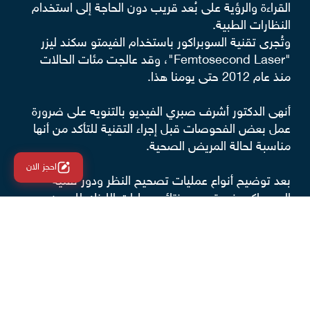
القراءة والرؤية على بُعد قريب دون الحاجة إلى استخدام
النظارات الطبية.
وتُجرى تقنية السوبراكور باستخدام الفيمتو سكند ليزر
"Femtosecond Laser"، وقد عالجت مئات الحالات
منذ عام 2012 حتى يومنا هذا.
أنهى الدكتور أشرف صبري الفيديو بالتنويه على ضرورة
عمل بعض الفحوصات قبل إجراء التقنية للتأكد من أنها
مناسبة لحالة المريض الصحية.
احجز الان
بعد توضيح أنواع عمليات تصحيح النظر ودور تقنية
السوبراكور في تحسين نتائج عمليات الليزك للعيون بعد
سن الأربعين. ونواصل معكم مقالنا لنتحدث عن مزايا
عمليات تصحيح الإبصار عامةً، وبعض التعليمات التي
ينبغي اتباعها لضمان نجاح العملية.
مزايا عمليات تصحيح النظر بالليزك
تتميز عمليات تصحيح النظر بالعديد من المميزات، منها