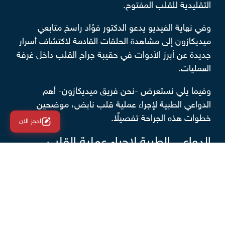
التقليدية للقلب المفتوح.
وفي نهاية الفيديو يدعو الدكتور فؤاد راسخ متابعي
ميديكازون إلى مشاهدة الحلقات القادمة لاكتشاف أسرار
جديدة عن أبرز الأدوات في حقيبة جراح القلب داخل غرفة
العمليات.
وفيما يلي نستعرض -نحن فريق ميديكازون- أهم
الدواعي الطبية لإجراء عملية قلب نابض، موضحين
خطوات هذه الجراحة تفصيلًا.
احجز الان
الدواعي الطبية لإجراء عملية القلب
النابض
يجري الأطباء عمليات القلب النابض لعلاج بعض
أمراض
الشرايين التاجية
لدى فئات محددة من المرضى الذين
يعانون من ظروف صحية خاصة، من أبرزها: