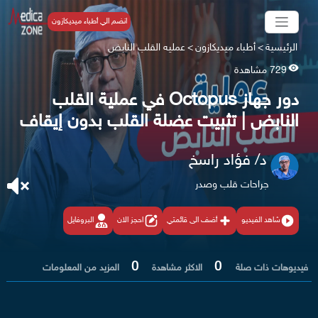
انضم الي أطباء ميديكازون
الرئيسية
>
أطباء ميديكازون
>
عمليه القلب النابض
729 مشاهدة
‫دور جهاز Octopus في عملية القلب
النابض | تثبيت عضلة القلب بدون إيقاف‬
د/ فؤاد راسخ
جراحات قلب وصدر
شاهد الفيديو
أضف الى قائمتي
احجز الان
البروفايل
0
0
فيديوهات ذات صلة
الاكثر مشاهدة
المزيد من المعلومات