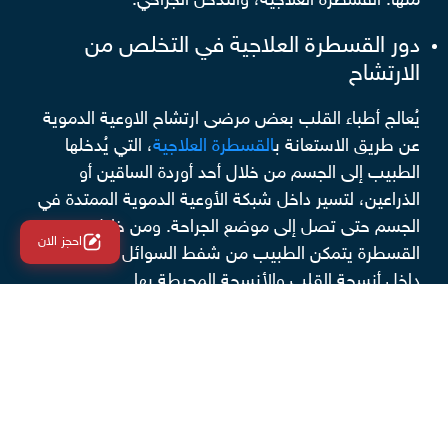
منها: القسطرة العلاجية، والتدخل الجراحي.
دور القسطرة العلاجية في التخلص من
الارتشاح
يُعالج أطباء القلب بعض مرضى ارتشاح الاوعية الدموية
عن طريق الاستعانة ب
القسطرة العلاجية
، التي يُدخلها
الطبيب إلى الجسم من خلال أحد أوردة الساقين أو
الذراعين، لتسير داخل شبكة الأوعية الدموية الممتدة في
الجسم حتى تصل إلى موضع الجراحة. ومن خلال
احجز الان
القسطرة يتمكن الطبيب من شفط السوائل المتراكمة
داخل أنسجة القلب والأنسجة المحيطة بها.
أهمية التدخل الجراحي لعلاج مرضى الارتشاح
تُجرى الجراحة بهدف التخلص من الارتشاح الدموي
والسوائل الموجودة حول القلب، عبر صُنع شق جراحي
صغير في الصدر أسفل جرح عملية القلب المفتوح. وقد