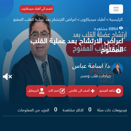
انضم الي أطباء ميديكازون
الرئيسية
>
أطباء ميديكازون
>
اعراض الارتشاح بعد عملية القلب المفتو
6864 مشاهدة
اعراض الارتشاح بعد عملية القلب
المفتوح
د/ اسامة عباس
جراحات قلب وصدر
شاهد الفيديو
أضف الى قائمتي
احجز الان
البروفايل
0
0
فيديوهات ذات صلة
الاكثر مشاهدة
المزيد من المعلومات