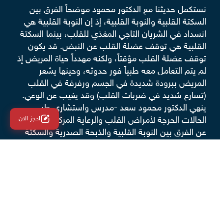
نستكمل حديثنا مع الدكتور محمود موضحاً الفرق بين
السكتة القلبية والنوبة القلبية، إذ إن النوبة القلبية هي
انسداد في الشريان التاجي المغذي للقلب، بينما السكتة
القلبية هي توقف عضلة القلب عن النبض. قد يكون
توقف عضلة القلب مؤقتاً، ولكنه مهدداً حياة المريض إذ
لم يتم التعامل معه طبياً فور حدوثه، وحينها يشعر
المريض ببرودة شديدة في الجسم ورفرفة في القلب
(تسارع شديد في ضربات القلب) وقد يغيب عن الوعي.
ينهي الدكتور محمود سعد -مدرس واستشاري طب
احجز الان
الحالات الحرجة لأمراض القلب والرعاية المركزة- حديثه
عن الفرق بين النوبة القلبية والذبحة الصدرية والسكتة
القلبية، موضحاً أن ألم الصدر له العديد من الأسباب
البسيطة بخلاف أمراض القلب، لذ ينصح باستشارة
الطبيب وإجراء الفحوصات اللازمة، وخاصةً تحليل إنزيم
التروبونين- إذا شعر المريض بأي آلام بالصدر لأستبعاد
أمراض القلب.
ما الفرق بين الجلطة والنوبة القلبية؟