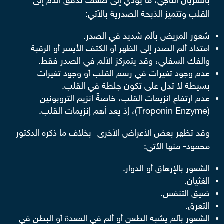
بالشريان التاجي، ما يؤدي إلى ضعف تدفق الدم إلى
القلب وتتميز الذبحة الصدرية بالآتي:
شعور المريض بألم شديد في الصدر.
امتداد ألم الصدر إلى الظهر أو الكتف الأيسر أو الرقبة
والفك السفلي، وقد يتمركز الألم في الصدر فقط.
عدم وجود تغيرات في رسم القلب أو وجود تغيرات
بسيطة لا تدل على تكون جلطة في القلب.
عدم ارتفاع انزيمات القلب، خاصةً انزيم التروبونين
(Troponin Enzyme)، إذ يعد أهم إنزيمات القلب.
وقد تظهر بعض الأعراض الأخرى -بخلاف ما ذكره الدكتور
محمود- منها الآتي:
الشعور بالإرهاق أو الدوار.
الغثيان.
ضيق التنفس.
التعرق.
الشعور بألم يشبه الطعن أو ألم في المعدة أو البطن في