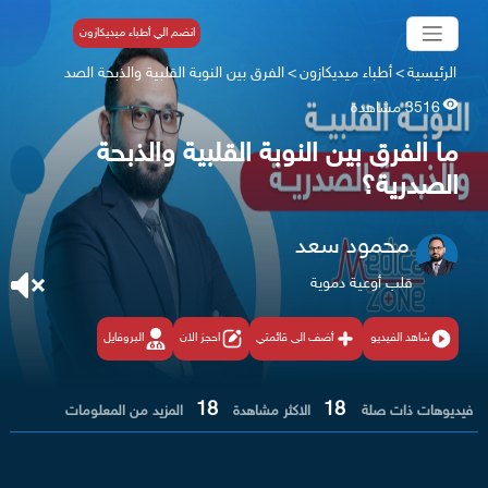
انضم الي أطباء ميديكازون
الرئيسية
>
أطباء ميديكازون
>
الفرق بين النوبة القلبية والذبحة الصد
3516 مشاهدة
ما الفرق بين النوبة القلبية والذبحة
الصدرية؟
محمود سعد
قلب أوعية دموية
شاهد الفيديو
أضف الى قائمتي
احجز الان
البروفايل
18
18
فيديوهات ذات صلة
الاكثر مشاهدة
المزيد من المعلومات