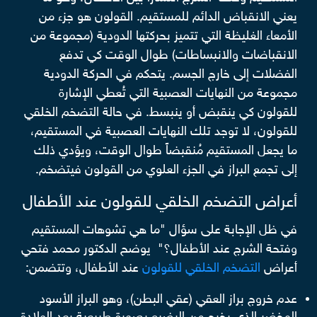
يعني الانقباض الدائم للمستقيم. القولون هو جزء من
الأمعاء الغليظة التي تتميز بحركتها الدودية (مجموعة من
الانقباضات والانبساطات) طوال الوقت كي تدفع
الفضلات إلى خارج الجسم. يتحكم في الحركة الدودية
مجموعة من النهايات العصبية التي تُعطي الإشارة
للقولون كي ينقبض أو ينبسط. في حالة التضخم الخلقي
للقولون، لا توجد تلك النهايات العصبية في المستقيم،
ما يجعل المستقيم مُنقبضاً طوال الوقت، ويؤدي ذلك
إلى تجمع البراز في الجزء العلوي من القولون فيتضخم.
أعراض التضخم الخلقي للقولون عند الأطفال
في ظل الإجابة على سؤال "ما هي تشوهات المستقيم
وفتحة الشرج عند الأطفال؟" يوضح الدكتور محمد فتحي
أعراض
التضخم الخلقي للقولون
عند الأطفال، وتتضمن:
عدم خروج براز العقي (عقي البطن)، وهو البراز الأسود