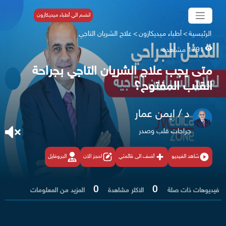
انضم الي أطباء ميديكازون
الرئيسية
>
أطباء ميديكازون
>
علاج الشريان التاجي
1791 مشاهدة
متى يجب علاج الشريان التاجي بجراحة
القلب المفتوح؟
د / ايمن عمار
جراحات قلب وصدر
شاهد الفيديو
أضف الى قائمتي
احجز الان
البروفايل
0
0
فيديوهات ذات صلة
الاكثر مشاهدة
المزيد من المعلومات