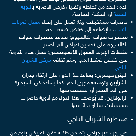
الدم؛ للحد من تجلطه وتقليل فرص الإصابة ب
النوبة
القلبية
أو السكتة الدماغية.
حاصرات مستقبلات بيتا: تعمل على إبطاء
معدل ضربات
القلب
، بالإضافة إلى خفض ضغط الدم.
محصرات قنوات الكالسيوم: تساعد محصرات قنوات
الكالسيوم على تحسين أعراض ألم الصدر.
مثبطات الإنزيم المحول للأنجيوتنسين: تعمل هذه الأدوية
على خفض ضغط الدم، ومنع تفاقم
مرض الشريان
التاجي
.
النيتروجليسرين: يساعد هذا الدواء على ارتخاء جدران
الشرايين وتوسعة مجرى الدم، كما يساعد في السيطرة
على آلام الصدر أو التخفيف منها
الرانولازين: قد يُوصف هذا الدواء مع أدوية حاصرات
مستقبلات بيتا أو بدلاً منها.
قسطرة الشريان التاجي
هي إجراء غير جراحي يتم من خلاله حقن المريض بنوع من