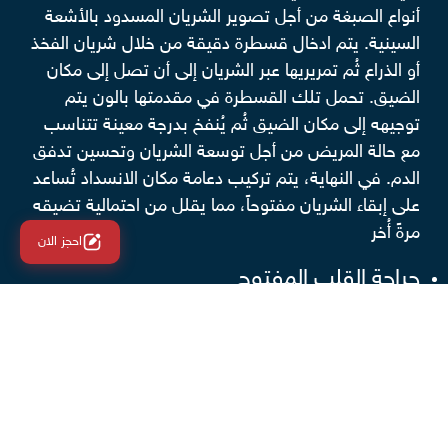
أنواع الصبغة من أجل تصوير الشريان المسدود بالأشعة
السينية. يتم ادخال قسطرة دقيقة من خلال شريان الفخذ
أو الذراع ثُم تمريريها عبر الشريان إلى أن تصل إلى مكان
الضيق. تحمل تلك القسطرة في مقدمتها بالون يتم
توجيهه إلى مكان الضيق ثُم يُنفخ بدرجة معينة تتناسب
مع حالة المريض من أجل توسعة الشريان وتحسين تدفق
الدم. في النهاية، يتم تركيب دعامة مكان الانسداد تُساعد
على إبقاء الشريان مفتوحاً، مما يقلل من احتمالية تضيقه
مرةً أُخر
احجز الان
جراحة القلب المفتوح
يعتمد علاج الشريان التاجي على خلق مسار جديد للدم
موازي للجزء المسدود في الشريان، ويتم ذلك عن طريق
أخذ جزء من وعاء دموي سليم في الجسم وترقيعه مكان
الانسداد.