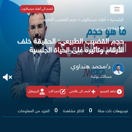
انضم الي أطباء ميديكازون
الرئيسية
>
أطباء ميديكازون
>
حجم القضيب الطبيعي
21849 مشاهدة
حجم القضيب الطبيعي: الحقيقة خلف
الأرقام وتأثيره على الحياة الجنسية
د/محمد هنداوي
مسالك بولية
شاهد الفيديو
أضف الى قائمتي
احجز الان
البروفايل
0
0
فيديوهات ذات صلة
الاكثر مشاهدة
المزيد من المعلومات