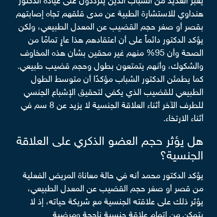
يعبر العديد من الشباب الذين يترددون على عيادة الدكتور
هنداوي للاستشارة الطبية عن مدى قلقهم تجاه إصابتهم
بقصر أو صغر حجم القضيب عن المعدل الطبيعي، ولكن
يؤكد الدكتور دائماً على أن اعتقادهم هذا عارٍ تمامًا من
الصحة وأن 95% منهم غير محقين بشأن هذه المخاوف
والشكوك، وأنهم يتمتعون بطول وحجم قضيب طبيعي.
كما يطمئن الدكتور الشباب مؤكدًا أن متوسط الطول
الطبيعي للقضيب الذي يكفي لتحقيق الإشباع الجنسي
للطرف الآخر أثناء العلاقة الجنسية لا يزيد عن 8 سم في
أثناء الارتخاء.
هل يؤثر حجم العضو الذكري على العلاقة
الجنسية؟
يؤكد الدكتور محمد أنه في حالة معاناة المريض الفعلية
من قصر أو صغر حجم القضيب عن المعدل الطبيعي،
يؤثر ذلك على علاقته الجنسية مع شريكة حياته، إذ لا
يتمكن من إتمام علاقة جنسية ناجحة ومرضية