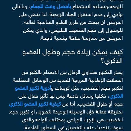
للزوجة،ويسليه الاستمتاع
بأفضل وقت للجماع
، وبالتالي
يؤدي إلى عدم استقرار الحياة الزوجية. لذا ينبغي على
المريض أن يبحث عن طرق العلاج المناسبة لحالته،
للوصول إلى حجم القضيب الطبيعي، والذي يمكن
المريض من ممارسة علاقة جنسية ناجحة.
كيف يمكن زيادة حجم وطول العضو
الذكري؟
يحذر الدكتور هنداوي الرجال من الانخداع بالكثير من
الحملات الإعلانية المروجة للعديد من الوسائل المختلفة
لتكبير حجم القضيب، مثل كريمات و
أدوية تكبير العضو
الذكري
، فكلها وسائل خادعة ليس لها تأثير فعال على
حجم أو طول القضيب. أما عن
كيفية تكبير العضو الذكري
بطريقة فعالة فإن الوسيلة الوحيدة لتطويل أو تكبير حجم
القضيب هي الإجراء الجراحي بمختلف أنواعه والذي
سوف نتحدث عنه بالتفصيل في السطور القادمة.