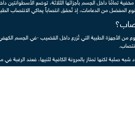
ي مخفية تمامًا داخل الجسم بأجزائها الثلاثة، توضع الأسطوانت
ع المفضل من الدعامات، إذ تُحقق انتصاباً يحاكي الانتصاب الطب
تصاب؟
 من الأجهزة الطبية التي تُزرع داخل القضيب -في الجسم الكهفي
نتصاب.
به صلبة لكنها تمتاز بالمرونة الكافية لثنيها، فعند الرغبة في مم
 تقوية الانتصاب بكونها بسيطة في التركيب في أثناء الجراحة، 
 الانتصاب؟
عرف باسم دعامة الانتصاب الهيدروليكية- هي أحدث علاج لحالات ض