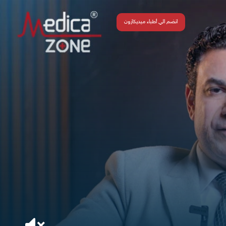
انضم الي أطباء ميديكازون