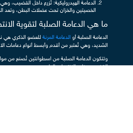
الدعامة الهيدروليكية: تُزرع داخل القضيب، وه
الخصيتين والخزان تحت عضلات البطن، وتعد النو
ما هي الدعامة الصلبة لتقوية الان
الدعامة الصلبة أو
الدعامة المرنة
للعضو الذكري هي نوع
الشديد، وهي تُعتبر من أقدم وأبسط أنواع دعامات الا
وتتكون الدعامة الصلبة من اسطوانتين تُصنع من مواد ش
القضيب مظهر الانتصاب الطبيعي.
ويمتاز استخدام هذا النوع من دعامات القضيب من أجل
الفشل الكلوي، أو من لديهم تليفات بالقضيب.
ما هي الدعامة الهيدروليكية لتقوية
الدعامة الهيدروليكية للعضو الذكري -أو ما يُعرف تُ
الجنسية للرجال.