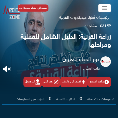
انضم الي أطباء ميديكازون
الرئيسية
>
أطباء ميديكازون
>
القرنية
1031 مشاهدة
زراعة القرنية: الدليل الشامل للعملية
ومراحلها
نور الحياة للعيون
طب العيون
شاهد الفيديو
أضف الى قائمتي
احجز الان
البروفايل
0
0
فيديوهات ذات صلة
الاكثر مشاهدة
المزيد من المعلومات