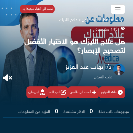
انضم الي أطباء ميديكازون
الرئيسية
>
أطباء ميديكازون
>
علاج الليزك
1431 مشاهدة
هل علاج الليزك هو الاختيار الأفضل
لتصحيح الإبصار؟
د/ إيهاب عبد العزيز
طب العيون
شاهد الفيديو
أضف الى قائمتي
احجز الان
البروفايل
0
0
فيديوهات ذات صلة
الاكثر مشاهدة
المزيد من المعلومات