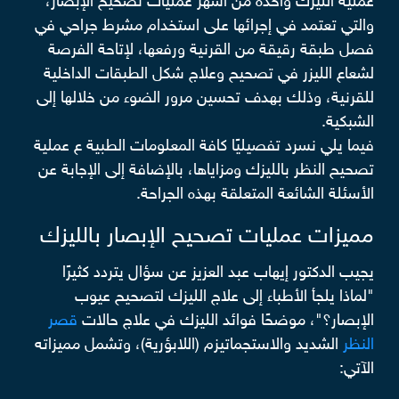
عملية الليزك واحدة من أشهر عمليات تصحيح الإبصار،
والتي تعتمد في إجرائها على استخدام مشرط جراحي في
فصل طبقة رقيقة من القرنية ورفعها، لإتاحة الفرصة
لشعاع الليزر في تصحيح وعلاج شكل الطبقات الداخلية
للقرنية، وذلك بهدف تحسين مرور الضوء من خلالها إلى
الشبكية.
فيما يلي نسرد تفصيليًا كافة المعلومات الطبية ع عملية
تصحيح النظر بالليزك ومزاياها، بالإضافة إلى الإجابة عن
الأسئلة الشائعة المتعلقة بهذه الجراحة.
مميزات عمليات تصحيح الإبصار بالليزك
يجيب الدكتور إيهاب عبد العزيز عن سؤال يتردد كثيرًا
"لماذا يلجأ الأطباء إلى علاج الليزك لتصحيح عيوب
الإبصار؟"، موضحًا فوائد الليزك في علاج حالات
قصر
النظر
الشديد والاستجماتيزم (اللابؤرية)، وتشمل مميزاته
الآتي: