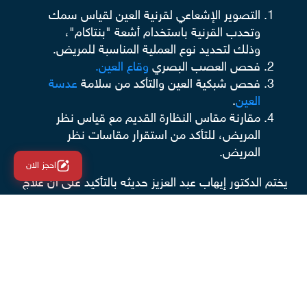
التصوير الإشعاعي لقرنية العين لقياس سمك
وتحدب القرنية باستخدام أشعة "بنتاكام"،
وذلك لتحديد نوع العملية المناسبة للمريض.
فحص العصب البصري
وقاع العين.
فحص شبكية العين والتأكد من سلامة
عدسة
العين
.
مقارنة مقاس النظارة القديم مع قياس نظر
المريض، للتأكد من استقرار مقاسات نظر
المريض.
احجز الان
يختم الدكتور إيهاب عبد العزيز حديثه بالتأكيد على أن علاج
الليزك لا يناسب كل الحالات وقد يضطر الطبيب إلى
اللجوء إلى تقنيات أخرى لتصحيح الإبصار، فمن هم هؤلاء
الأشخاص؟
حالات لا تناسبها عملية تصحيح الإبصار
بالليزك