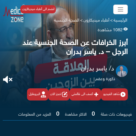
انضم الي أطباء ميديكازون
الرئيسية
>
أطباء ميديكازون
>
الصحة الجنسية
1082 مشاهدة
أبرز الخرافات عن الصحة الجنسية عند
الرجل – د. ياسر بدران
د/ ياسر بدران
ذكورة وعقم
شاهد الفيديو
أضف الى قائمتي
احجز الان
البروفايل
0
0
فيديوهات ذات صلة
الاكثر مشاهدة
المزيد من المعلومات