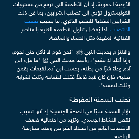
الأوعية الدموية، إذ أن الأطعمة التي ترفع من مستويات
الكوليسترول تؤدي إلى تصلب الشرايين، بما في ذلك
الشرايين المغذية للعضو الذكري، ما يسبب
ضعف
الانتصاب
. لذا يُفضل تناول الأطعمة الغنية بالعناصر
الغذائية المفيدة مثل الحساء والسلطة.
والالتزام بحديث النبي ﷺ: "نحن قوم لا نأكل حتى نجوع،
وإذا أكلنا لا نشبع"، وأيضًا حديث النبي ﷺ "ما ملء ابن
آدم وعاءً شرًا من بطنه، بحسب ابن آدم لقيمات يقمن
صلبه، فإن كان لابد فاعلاً فثلث لطعامه وثلث لشرابه
وثلث لنفسه".
تجنب السمنة المفرطة
تؤثر السمنة سلبًا في الصحة الجنسية؛ إذ أنها تسبب
نقص النشاط الجسدي، وتزيد من احتمالية ضعف
الانتصاب الناتج من انسداد الشرايين وعدم ممارسة
الرياضة.