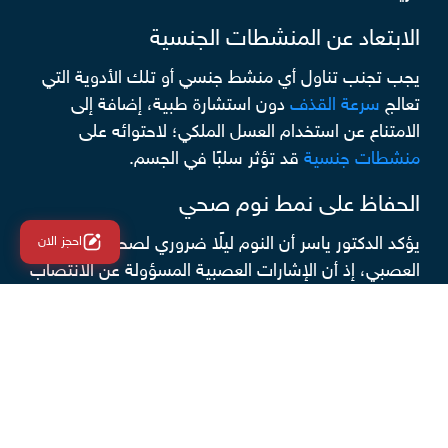
الابتعاد عن المنشطات الجنسية
يجب تجنب تناول أي منشط جنسي أو تلك الأدوية التي
تعالج
سرعة القذف
دون استشارة طبية، إضافة إلى
الامتناع عن استخدام العسل الملكي؛ لاحتوائه على
منشطات جنسية
قد تؤثر سلبًا في الجسم.
الحفاظ على نمط نوم صحي
يؤكد الدكتور ياسر أن النوم ليلًا ضروري لصحة الجهاز
احجز الان
العصبي، إذ أن الإشارات العصبية المسؤولة عن الانتصاب
والنشاط الجنسي تزداد ليلًا، بينما تقل الإشارات العصبية
الخاصة بالعمل والحركة، لذا من الأفضل النوم مبكرًا
والاستيقاظ مبكرًا للحفاظ على التوازن الهرموني.
الوقت المثالي لإقامة العلاقة بين الزوجين
تصبح مستويات
هرمون التستوستيرون
في أعلى