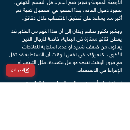
الأوعية الدموية وتعزيز ضخ الدم داخل النسيج الكهفي،
بمجرد دخول المادة، يبدأ العضو في استقبال كمية دم
أكبر مما يساعد على تحقيق الانتصاب خلال دقائق.
ويشير دكتور صلاح زيدان إلى أن هذا النوع من العلاج قد
يعطي نتائج ممتازة في البداية، خاصة للرجال الذين
يعانون من ضعف شديد أو عدم استجابة للعلاجات
الأخرى، لكنه يؤكد في نفس الوقت أن الاستجابة قد تقل
مع مرور الوقت نتيجة عوامل متعددة، مثل التليّف أو
الإفراط في الاستخدام.
احجز الان
لماذا يلجأ بعض الرجال لوسيلة الحقن
الموضعي للانتصاب؟
هناك عدة دوافع تجعل الرجال يختارون حقن للضعف
الجنسي، منها:
نتائج فورية:
حقن الموضعي للضعف الجنسي يعطي