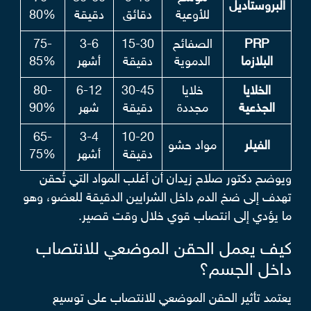
البروستاديل
للأوعية
دقائق
دقيقة
80%
PRP
الصفائح
15-30
3-6
75-
البلازما
الدموية
دقيقة
أشهر
85%
الخلايا
خلايا
30-45
6-12
80-
الجذعية
مجددة
دقيقة
شهر
90%
65-
3-4
10-20
الفيلر
مواد حشو
دقيقة
أشهر
75%
ويوضح دكتور صلاح زيدان أن أغلب المواد التي تُحقن
تهدف إلى ضخ الدم داخل الشرايين الدقيقة للعضو، وهو
ما يؤدي إلى انتصاب قوي خلال وقت قصير.
كيف يعمل الحقن الموضعي للانتصاب
داخل الجسم؟
يعتمد تأثير الحقن الموضعي للانتصاب على توسيع