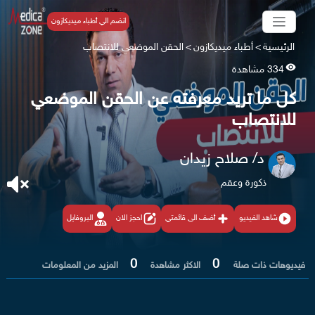
انضم الي أطباء ميديكازون
الرئيسية
>
أطباء ميديكازون
>
الحقن الموضعي للانتصاب​
334 مشاهدة
كل ما تريد معرفته عن الحقن الموضعي
للانتصاب
د/ صلاح زيدان
ذكورة وعقم
شاهد الفيديو
أضف الى قائمتي
احجز الان
البروفايل
0
0
فيديوهات ذات صلة
الاكثر مشاهدة
المزيد من المعلومات