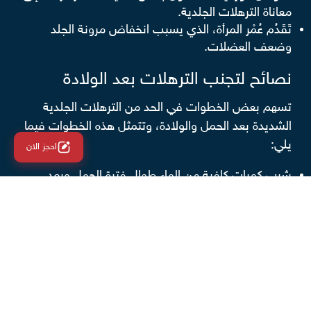
معاناة الترهلات الجلدية.
تَقَدُم عُمْر المرأة، الذي يسبب انخفاض مرونة الجلد
وضعف العضلات.
نصائح لتجنب الترهلات بعد الولادة
تسهم بعض الخطوات في الحد من الترهلات الجلدية
الشديدة بعد الحمل والولادة، وتتمثل هذه الخطوات فيما
يلي:
احجز الان
شرب كميات كافية من الماء طوال فترة الحمل وبعد
الولادة، ما يُسْهِم في ترطيب البشرة، وتعزيز مرونتها،
والوقاية من الترهلات.
ممارسة الرياضة البسيطة بانتظام بعد الولادة: تساعد
هذه الخطوة على تقوية عضلات البطن والوقاية من
الانفصال العضلي للبطن، كذلك الحد من زيادة الوزن،
(ينبغي استشارة الطبيب المختص قبل ممارسة التمارين
للسيدات اللاتي خضعن لولادة قيصرية).