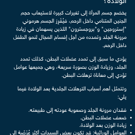
الولادة؟
يخضع جسم المرأة إلى تغيرات كبيرة لاستيعاب حجم
الجنين المتنامي داخل الرحم، فيُفْرِز الجسم هرموني
"إستروجين" و"بروجسترون" اللذين يسهمان في زيادة
مرونة الجلد وتمدده من أجل إفساح المجال لنمو الطفل
داخل الرحم.
يؤدي ما سبق إلى تمدد عضلات البطن، كذلك تمدد
الجلد، وزيادة الوزن بصورة سريعة، وهي جميعها عوامل
تؤدي إلى معاناة ترهلات البطن.
وتتمثل أهم أسباب الترهلات الجلدية بعد الولادة فيما
يلي:
فقدان مرونة الجلد وصعوبة عودته إلى طبيعته.
ضعف عضلات البطن.
زيادة الوزن بعد الولادة.
العوامل الوراثية: قد تكون بعض السيدات أكثر عُرْضَة إلى