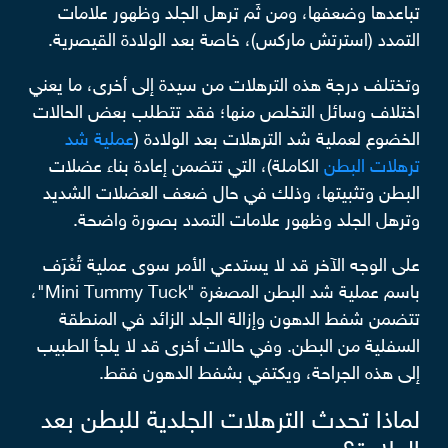
تباعدها وضعفها، ومن ثَم ترهل الجلد وظهور علامات
التمدد (استرتش ماركس)، خاصة بعد الولادة القيصرية.
وتختلف درجة هذه الترهلات من سيدة إلى أخرى، ما يعني
اختلاف وسائل التخلص منها؛ فقد تتطلب بعض الحالات
الخضوع لعملية شد الترهلات بعد الولادة (
عملية شد
ترهلات البطن
الكاملة)، التي تتضمن إعادة بناء عضلات
البطن وتثبيتها، وذلك في حال ضعف العضلات الشديد
وترهل الجلد وظهور علامات التمدد بصورة واضحة.
على الوجه الآخر قد لا يستدعي الأمر سوى عملية تُعْرَف
باسم عملية شد البطن المصغرة "Mini Tummy Tuck"،
تتضمن شفط الدهون وإزالة الجلد الزائد في المنطقة
السفلية من البطن. وفي حالات أخرى قد لا يلجأ الطبيب
إلى هذه الجراحة، ويكتفي بشفط الدهون فقط.
لماذا تحدث الترهلات الجلدية للبطن بعد