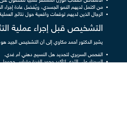
الأشخاص أصحاب الوزن المستقر نسبيًا للحصول على ن
من اكتمل لديهم النمو الجسدي، ويُفضل عادة إجراء العم
الرجال الذين لديهم توقعات واقعية حول نتائج العملية 
التشخيص قبل إجراء عملية التث
يشير الدكتور أحمد مكاوي إلى أن التشخيص الجيد هو
الفحص السريري لتحديد هل النسيج دهني أم غدي.
السونار على الثدي لتأكيد وجود الغدة وقياس حجمها.
تحاليل الهرمونات مثل التستوستيرون، الإستروجين، وال
فحص وظائف الكبد والكلى والغدة الدرقية.
مراجعة الأدوية والمكملات التي يستخدمها المريض.
تحاليل ما قبل الجراحة مثل صورة الدم والسيولة والسك
هذه الخطوات تساعد الطبيب على تحديد هل الحالة تحتاج 
كيف تجرى عملية التثدي عند ال