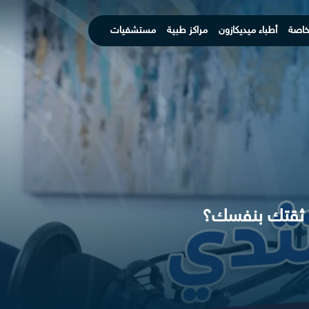
خاصة
أطباء ميديكازون
مراكز طبية
مستشفيات
يد ثقتك بنفسك؟