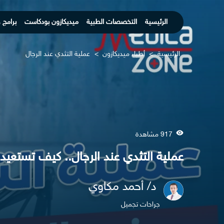
الرئيسية
التخصصات الطبية
ميديكازون بودكاست
برامج 
الرئيسية
>
أطباء ميديكازون
>
عملية التثدي عند الرجال
917 مشاهدة
عملية التثدي عند الرجال.. كيف تستع
د/ أحمد مكاوي
جراحات تجميل