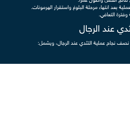
تائج أفضل وأطول عمرًا.
لية بعد انتهاء مرحلة البلوغ واستقرار الهرمونات.
وفترة التعافي.
دي عند الرجال
 نصف نجاح عملية التثدي عند الرجال، ويشمل:
برولاكتين.
ر.
إلى إزالة التثدي عند الرجال جراحيًا، أم يمكن علاج السبب أولًا.
رجال؟