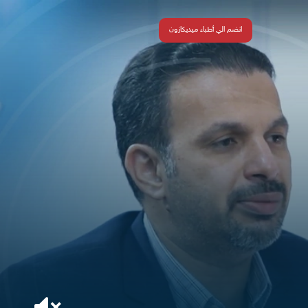
انضم الي أطباء ميديكازون