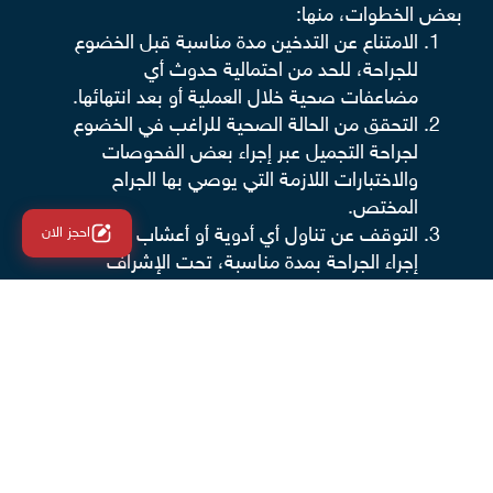
بعض الخطوات، منها:
الامتناع عن التدخين مدة مناسبة قبل الخضوع
للجراحة، للحد من احتمالية حدوث أي
مضاعفات صحية خلال العملية أو بعد انتهائها.
التحقق من الحالة الصحية للراغب في الخضوع
لجراحة التجميل عبر إجراء بعض الفحوصات
والاختبارات اللازمة التي يوصي بها الجراح
المختص.
التوقف عن تناول أي أدوية أو أعشاب قبل
احجز الان
إجراء الجراحة بمدة مناسبة، تحت الإشراف
الطبي.
إبلاغ الطبيب بأي نوع من الحساسية تجاه
الأدوية أو التخدير لتجنب أي مضاعفات في
أثناء العملية.
بينما تسهم عملية شد
ترهلات البطن
في تحسين مظهر
الفرد، من الضروري معرفة أن أي تغيرات في الوزن
بالزيادة أو النقصان بعد إجراء الجراحة قد يؤثر سلبًا في