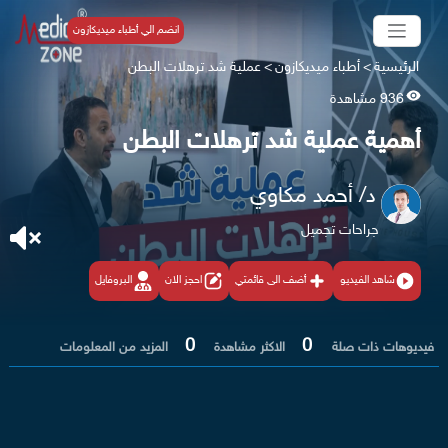
انضم الي أطباء ميديكازون
الرئيسية
>
أطباء ميديكازون
>
عملية شد ترهلات البطن
936 مشاهدة
أهمية عملية شد ترهلات البطن
د/ أحمد مكاوي
جراحات تجميل
شاهد الفيديو
أضف الى قائمتي
احجز الان
البروفايل
0
0
فيديوهات ذات صلة
الاكثر مشاهدة
المزيد من المعلومات