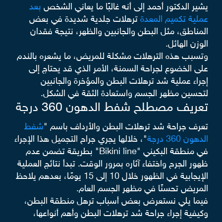
يشير الدكتور أحمد إلى أنه غالبًا ما يعاني الشخص
بعد
عملية تكميم المعدة
ترهلات جلدية شديدة في بعض
المناطق، مثل البطن والجانبين والظهر، نتيجة فقدان
الوزن الهائل.
وتسبب هذه الترهلات مشكلة للمريض، ما يشعره بالندم
على الخضوع لجراحة السمنة، الأمر الذي قد يحتاج إلى
إجراء عملية شد ترهلات البطن والمؤخرة والجانبين
لتحسين مظهر الجسم واستعادة الثقة في الشكل.
تعريف مصطلح شفط الدهون 360 درجة
تعرف جراحة شد ترهلات البطن والأرداف باسم "
شفط
الدهون 360 درجة
"، خلالها يجري جراح التجميل هذا الإجراء
في منطقة البكيني "Bikini line" بطريقة تضمن عدم
ظهور الجرح واختفاء آثاره بمرور الوقت. تبدأ نتائج العملية
الإيجابية في الظهور خلال 10 إلى 15 يومًا، بعدهم يلاحظ
المريض تحسنًا في مظهر الجسم العام.
فيما يلي نستعرض بعض أسباب ترهل منطقة البطن،
وكيفية إجراء جراحة شد ترهلات البطن وأهم أنواعها،