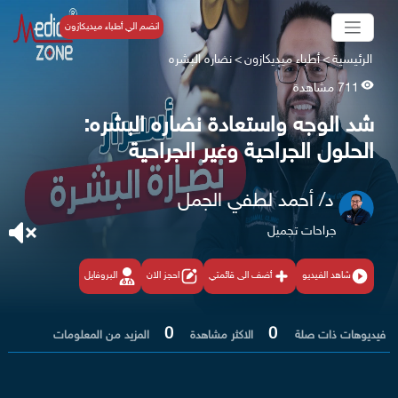
انضم الي أطباء ميديكازون
الرئيسية
>
أطباء ميديكازون
>
نضاره البشره
711 مشاهدة
شد الوجه واستعادة نضاره البشره:
الحلول الجراحية وغير الجراحية
د/ أحمد لطفي الجمل
جراحات تجميل
شاهد الفيديو
أضف الى قائمتي
احجز الان
البروفايل
0
0
فيديوهات ذات صلة
الاكثر مشاهدة
المزيد من المعلومات