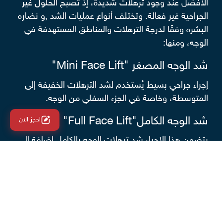
الأفضل عند وجود ترهلات شديدة، إذ تصبح الحلول غير
الجراحية غير فعالة. وتختلف أنواع عمليات الشد ,و نضاره
البشره وفقًا لدرجة الترهلات والمناطق المستهدفة في
الوجه، ومنها:
شد الوجه المصغر "Mini Face Lift"
إجراء جراحي بسيط يُستخدم لشد الترهلات الخفيفة إلى
المتوسطة، وخاصة في الجزء السفلي من الوجه.
شد الوجه الكامل"Full Face Lift"
احجز الان
يتضمن هذا الإجراء شد ترهلات الوجه بالكامل إضافة إلى
شد الرقبة، ما يساعد على إعادة تحديد منطقة الفك
ونحتها.
أيضًا يستخدم هذا الإجراء للتخلص من ترهلات الجبهة
ومنطقة الحاجبين، وقد يتطلب الأمر إزالة الجلد الزائد في
الجفن العلوي لتحقيق مظهر أكثر شبابًا.