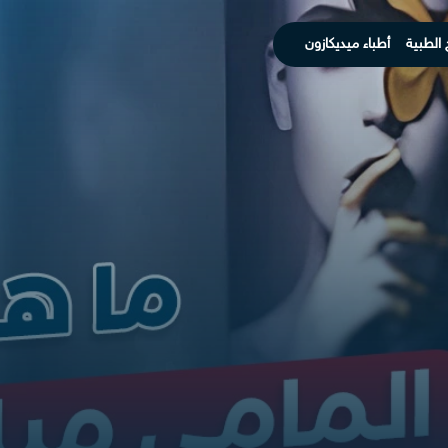
 الطبية
أطباء ميديكازون