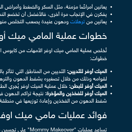
يعانين أمراضًا مزمنة، مثل السكر والضغط وأمراض ال
يفكرن في الإنجاب مرة أخرى، فالأفضل أن تخضع النساء 
يعانين من
ترهلات
ودهون عنيدة يصعب التخلص منها با
خطوات عملية المامي ميك أو
تُخلص عملية المامي ميك اوفر الأمهات من كابوس ال
خطوات:
الميك أوفر للثديين:
الثديين من المناطق التي تتأثر ب
لقوامه وذلك من خلال تصغيره بشفط الدهون والترهل
الميك أوفر للبطن:
خلال عملية الميك اوفر يُجري ال
الميك أوفر للفخذين والمؤخرة:
نتيجة تراكم الدهون ف
شفط الدهون من الفخذين وإعادة توزيعها في منطقة
فوائد عمليات مامي ميك اوفر
تساعد عمليات "Mommy Makeover" على تحسين مظهر الجسم واستعادة الثقة بالنفس بعد الحمل والولادة والرضاعة، وتتضمن فوائد هذا النوع من