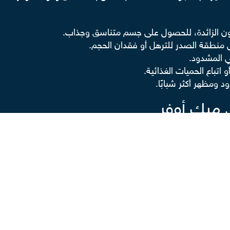
هون الزائدة، للحصول على جسم متناسق وجذاب.
 منطقة الصدر للترهل أو فقدان الحجم.
ي المشدود.
اتباع الحميات الغذائية.
 ومظهر أكثر شبابًا.
 ميك أوفر
لك لضمان نجاح العملية والحصول على أفضل النتائج، وتتمثل أبرز 
طبيب حاصل على شهادات معتمدة ويمتلك مركز تجميل معروف ولديه
للتأكد من عدم وجود أي مشكلات صحية قد تؤثر في صحة المريضة أو
ل على نتائج مثالية، فمن الأفضل أن يكون الوزن قريبًا من الوزن 
ح بعد الجراحة، ويُنصح بالإقلاع عنه قبل الخضوع للعملية بعدة أساب
ت إشراف الطبيب المعالج، مثل مميعات الدم التي قد تزيد من خطر