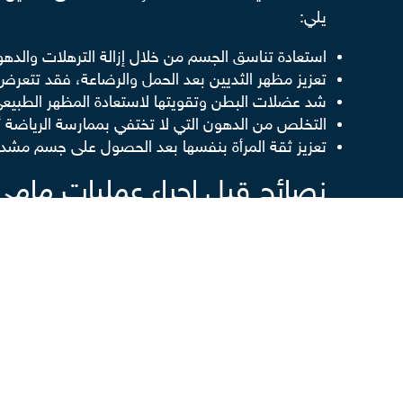
يلي:
استعادة تناسق الجسم من خلال إزالة الترهلات والد
تعزيز مظهر الثديين بعد الحمل والرضاعة، فقد تتعرض
شد عضلات البطن
وتقويتها لاستعادة المظهر الطبيع
التخلص من الدهون التي لا تختفي بممارسة الرياضة أو 
تعزيز ثقة المرأة بنفسها بعد الحصول على جسم مشدود
نصائح قبل إجراء عمليات مامي
ينبغي اتباع بعض الإرشادات قبل الخضوع للجراحة، وذ
اختيار جراح تجميل متمرس؛ يُنصح بالتأكد من أن ال
إجراء الفحوصات الطبية اللازمة والتحاليل المطلوبة 
الوصول إلى وزن ثابت قبل الخضوع للعملية، وذلك للحصو
فقدان الوزن السريع.
التوقف عن التدخين، إذ أنه يؤثر سلبًا في التئام الجرو
الحد من استخدام بعض الأدوية قبل العملية، وذلك تح