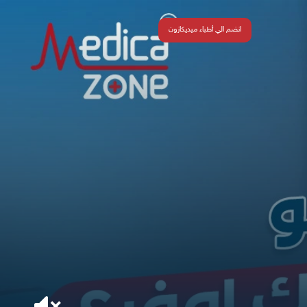
انضم الي أطباء ميديكازون