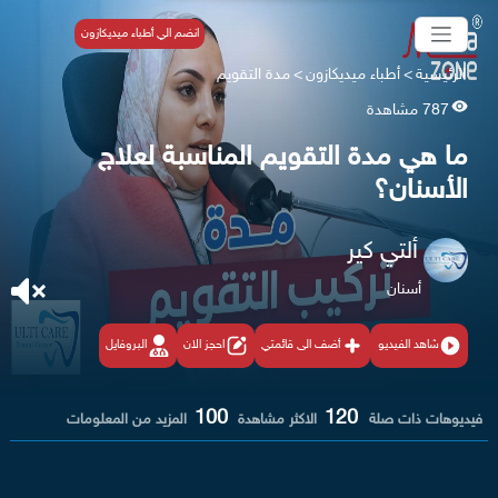
انضم الي أطباء ميديكازون
الرئيسية
>
أطباء ميديكازون
>
مدة التقويم
787 مشاهدة
ما هي مدة التقويم المناسبة لعلاج
الأسنان؟
ألتي كير
أسنان
شاهد الفيديو
أضف الى قائمتي
احجز الان
البروفايل
100
120
فيديوهات ذات صلة
الاكثر مشاهدة
المزيد من المعلومات