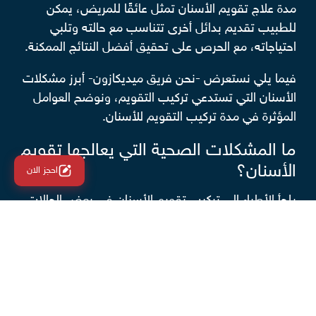
مدة علاج تقويم الأسنان تمثل عائقًا للمريض، يمكن
للطبيب تقديم بدائل أخرى تتناسب مع حالته وتلبي
احتياجاته، مع الحرص على تحقيق أفضل النتائج الممكنة.
فيما يلي نستعرض -نحن فريق ميديكازون- أبرز مشكلات
الأسنان التي تستدعي تركيب التقويم، ونوضح العوامل
المؤثرة في مدة تركيب التقويم للأسنان.
ما المشكلات الصحية التي يعالجها تقويم
الأسنان؟
احجز الان
يلجأ الأطباء إلى تركيب تقويم الأسنان في بعض الحالات
التي تستدعي تدخلات علاجية أو تجميلية، وتتضمن أبرز
هذه المشكلات ما يلي:
العضّة الزائدة: حالة تختفي الأسنان السفلية عند إغلاق
الفم.
العضّة العكسية: تتداخل الأسنان السفلية فوق الأسنان