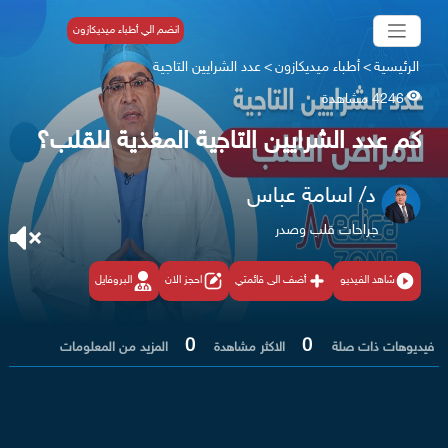
انضم الي أطباء ميديكازون
الرئيسية
>
أطباء ميديكازون
>
عدد الشرايين التاجية
4246 مشاهدة
كم عدد الشرايين التاجية المغذية للقلب؟
د/ اسامة عباس
جراحات قلب وصدر
شاهد الفيديو
أضف الى قائمتي
احجز الان
البروفايل
0
0
فيديوهات ذات صلة
الاكثر مشاهدة
المزيد من المعلومات