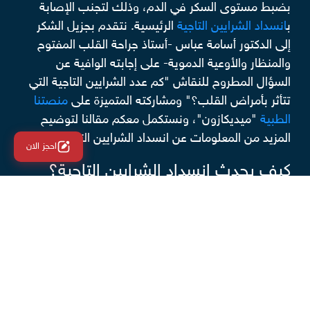
بضبط مستوى السكر في الدم، وذلك لتجنب الإصابة
ب
انسداد الشرايين التاجية
الرئيسية. نتقدم بجزيل الشكر
إلى الدكتور أسامة عباس -أستاذ جراحة القلب المفتوح
والمنظار والأوعية الدموية- على إجابته الوافية عن
السؤال المطروح للنقاش "كم عدد الشرايين التاجية التي
تتأثر بأمراض القلب؟" ومشاركته المتميزة على
منصتنا
الطبية
"ميديكازون"، ونستكمل معكم مقالنا لتوضيح
المزيد من المعلومات عن انسداد الشرايين التاجية.
احجز الان
كيف يحدث انسداد الشرايين التاجية؟
يحدث انسداد الشرايين التاجية أو ما يعرف بتصلب
الشرايين نتيجة تراكم المواد الدهنية على جدرانها الداخلية
بالتدريج، بالإضافة إلى بعض المواد التي يحملها الدم مثل
البروتينات والكالسيوم لتتكون بعض التكتلات مع مرور
الوقت والتي تعرف بأسم اللويحات، مما ينتج عنه ضيق
في الشرايين وانسدادها بعد فترة زمنية، مما يمنع تدفق