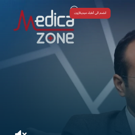
انضم الي أطباء ميديكازون