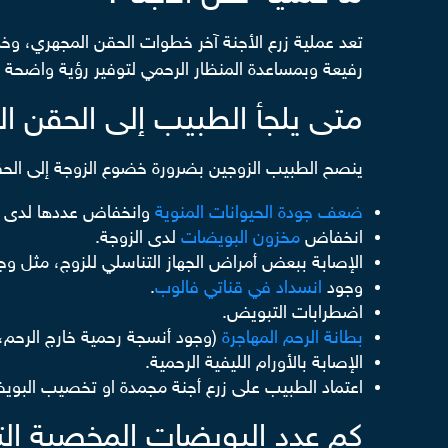
تعد عملية زرع الأجنة آخر خطوات الحقن المجهري، وخ
رفيعة وبمساعدة المنظار الرحمي لتوفير رؤية واضحة لعنق ال
متى يلجأ الطبيب إلى الحقن ال
ينصح الطبيب الزوجين بضرورة خضوع الزوجة إلى الحق
ضعف جودة الحيوانات المنوية
وانخفاض عددها لدى ال
انخفاض
مخزون البويضات
لدى الزوجة.
الإصابة ببعض أمراض الجهاز التناسلي للزوج، مثل وجو
وجود
انسداد في قناتي فالوب
.
اضطرابات التبويض.
بطانة الرحم المهاجرة
(وجود أنسجة رحمية خارج الرحم، 
الإصابة بالأورام الليفية الرحمية.
اعتماد الطبيب على زرع أجنة مجمدة او تخصيب البوي
كم عدد البويضات المخصبة الت