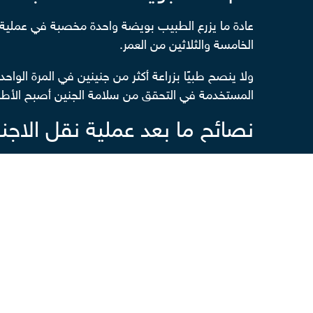
عادة ما يزرع الطبيب بويضة واحدة مخصبة في عملية ن
الخامسة والثلاثين من العمر.
ولا ينصح طبيًا بزراعة أكثر من جنينين في المرة الوا
المستخدمة في التحقق من سلامة الجنين أصبح الأطبا
نصائح ما بعد عملية نقل الاجن
سيقدم الطبيب المختص كتيب تعليمات بالأمور الواجب ت
الراحة في الفراش مدة 24 ساعة على الأقل بعد الإجراء.
ممارسة المشي الخفيف لتعزيز الدورة الدموية داخل ال
تجنب ممارسة الرياضة العنيفة
.تجنب ممارسة العلاقة الحميمية.
تجنب رفع الأوزان الثقيلة.
علامات نجاح عملية نقل الاجنة