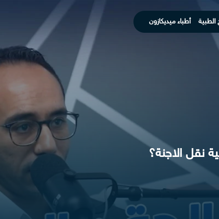
 الطبية
أطباء ميديكازون
ية نقل الاجنة؟