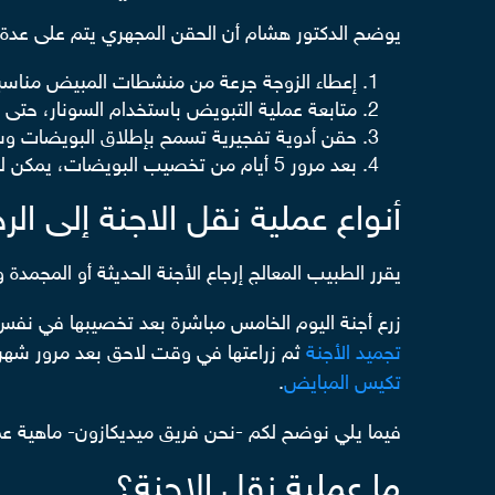
يوضح الدكتور هشام أن الحقن المجهري يتم على عدة
إعطاء الزوجة جرعة من منشطات المبيض مناسبة لعمرها لمد
متابعة عملية التبويض باستخدام السونار، حتى
حقن أدوية تفجيرية تسمح بإطلاق البويضات وس
بعد مرور 5 أيام من تخصيب البويضات، يمكن للطبيب اللجوء إلى طريقتين في زرع البويضات.
أنواع عملية نقل الاجنة إلى الر
يقرر الطبيب المعالج إرجاع الأجنة الحديثة أو المجمدة
زرع أجنة اليوم الخامس مباشرة بعد تخصيبها في نفس الشهر(ال
تجميد الأجنة
ثم زراعتها في وقت لاحق بعد مرور شهرين
تكيس المبايض
.
فيما يلي نوضح لكم -نحن فريق ميديكازون- ماهية عمل
ما عملية نقل الاجنة؟