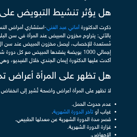
هل يؤثر تنشيط التبويض على
ذكرت الدكتورة
أماني عبد الغني
-استشاري أمراض النساء 
مُستعدة للإخصاب، ليصل مخزون المبيض عند سن ال 37 عاماً إلى 25000 بويضة. ته
إجمالي 1000 بويضة يفقدها المبيض مع كل د
أكدت عليها الدكتورة إيمان الجندي خلال الفيديو، وه
هل تظهر على المرأة أعراض 
لا تظهر على المرأة أعراض واضحة تُشير إلى انخفاض 
عدم حدوث الحمل.
غياب أو
تأخر الدورة الشهرية
.
قصر مدة الدورة الشهرية عن معدلها الطبيعي.
غزارة الدورة الشهرية.
الإجهاض.