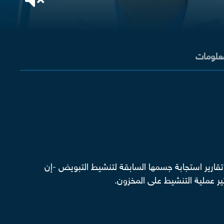
معلومات
قارير استجابة جسمها السابقة لتنشيط التبويض -إن
 عملية التنشيط على المخزون.