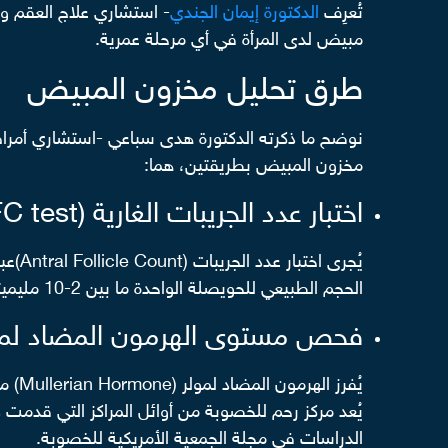
تُعرِف
الدكتورة إيمان الجندي
- استشاري علاج العقم و
مبيض لدى المرأة في أي مرحلة عمرية.
طرق تحليل مخزون المبيض
نوضح ما ذكرته الدكتورة هدى سباعي -استشاري أمراض 
مخزون المبيض بطريقتين، هما:
اختبار عدد الجريبات الغارية (AFC test)
يُجر
الحجم الطبيعي للحويصلة الواحدة ما بين 2-10 مليميتر.
فحص مستوى الهرمون المضاد لمولر ( test
يُفر
يُعد مركز رحم للخصوبة من أوائل المراكز التي قد
الدراسات في مجلة الجمعية الأمريكية للخصوبة.