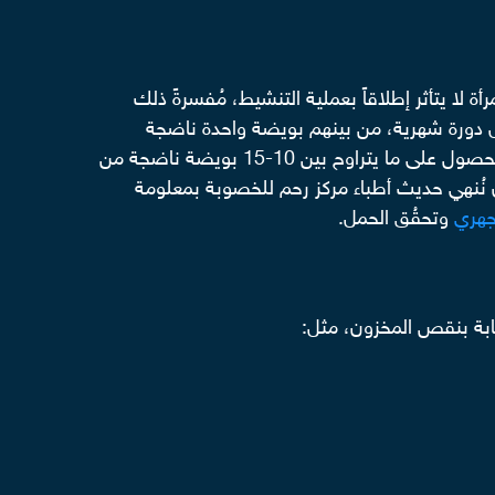
 لا يتأثر إطلاقاً بعملية التنشيط، مُفسرةً ذلك
مرأة في سن البلوغ ما بين 350-450 ألف بويضة. تفقد المرأة 1000 بويضة مع كل دورة شهرية، من بينهم بويضة واحدة ناضجة
إلى الحصول على ما يتراوح بين 10-15 بويضة ناضجة من
ا أن نُنهي حديث أطباء مركز رحم للخصوبة بمعلومة
جهري
وتحقُق الحمل.
صابة بنقص المخزون، مثل: