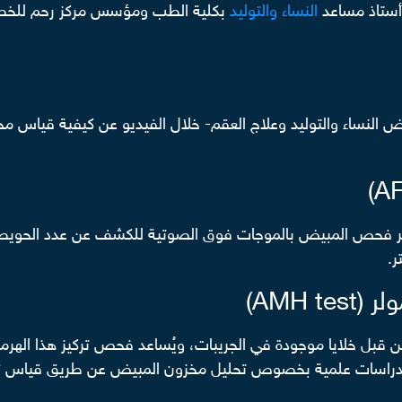
أستاذ مساعد
النساء والتوليد
بكلية الطب ومؤسس مركز رحم للخصو
النساء والتوليد وعلاج العقم- خلال الفيديو عن كيفية قياس مخ
ى اختبار عدد الجريبات (Antral Follicle Count)عبر فحص المبيض بالموجات فوق الصوتية 
AMH)
ز الهرمون المضاد لمولر (Mullerian Hormone) من قبل خلايا موجودة في الجريبات، ويُساعد
مت دراسات علمية بخصوص تحليل مخزون المبيض عن طريق قياس ترك