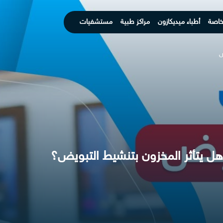
خاصة
أطباء ميديكازون
مراكز طبية
مستشفيات
ض
 يتأثر المخزون بتنشيط التبويض؟