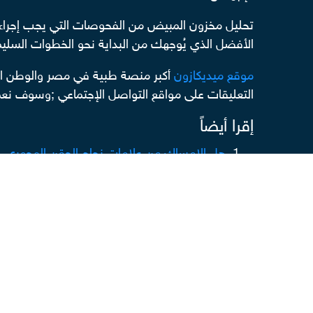
تحليل مخزون المبيض من الفحوصات التي يجب إجراءها
الأفضل الذي يُوجهك من البداية نحو الخطوات السليم
موقع ميديكازون
أكبر منصة طبية في مصر والوطن ال
التعليقات على مواقع التواصل الإجتماعي ;وسوف نعمل
إقرا أيضاً
هل الامساك من علامات نجاح الحقن المجهري
اين تذهب الأجنة بعد فشل الحقن المجهري
الاجنه المجمده افضل من الفرش