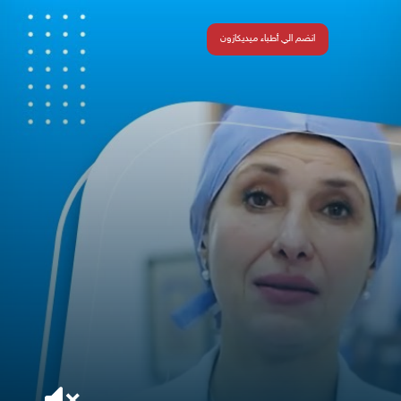
انضم الي أطباء ميديكازون