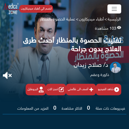
انضم الي أطباء ميديكازون
الرئيسية
>
أطباء ميديكازون
>
عملية الحصوة بالمنظار
103 مشاهدة
تفتيت الحصوة بالمنظار أحدث طرق
العلاج بدون جراحة
د/ صلاح زيدان
ذكورة وعقم
شاهد الفيديو
أضف الى قائمتي
احجز الان
البروفايل
0
0
فيديوهات ذات صلة
الاكثر مشاهدة
المزيد من المعلومات