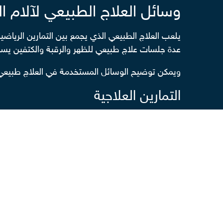
وسائل العلاج الطبيعي لآلام ال
يلعب العلاج الطبيعي الذي يجمع بين التمارين الرياضي
عدة جلسات علاج طبيعي للظهر والرقبة والكتفين يساعد
ويمكن توضيح الوسائل المستخدمة في العلاج طبيعي 
التمارين العلاجية
عادة ما يلجأ أخصائيو العلاج الطبيعي إلى التمارين ال
مرونتها، ما يساعد على تقليل الضغط على الفقرات 
تمارين التمدد: تساعد على زيادة مرونة العضلات
تمارين التقوية: تستهدف تقوية العضلات الداع
تمارين التوازن: تسهم في تحسين استقرار الجس
تمارين التحمل: تعزز من قدرة العضلات على الح
العلاج بالحرارة والبرودة