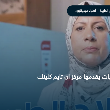
 الطبية
أطباء ميديكازون
ات يقدمها مركز ان تايم كلينك