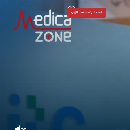
انضم الي أطباء ميديكازون