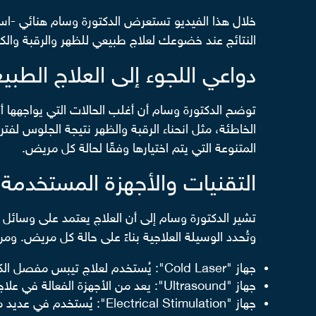
خلال هذا الفيديو تستعرض الدكتورة وسام هنائي -ا
النتائج عند خضوعك لعلاج طبيعي للظهر والرقبة والكت
دواعي اللجوء إلى العلاج الطب
توضح الدكتورة وسام أن أغلب الحالات التي يواجهها أ
الخاطئة، مثل انحناء الرقبة والظهر نتيجة الجلوس لف
المتنوعة التي يتم اختيارها وفقًا لحالة كل مريض.
التقنيات والأجهزة المستخدمة 
تشير الدكتورة وسام إلى أن العلاج يعتمد على وسائل م
وتُحدد الوسيلة العلاجية بناءً على حالة كل مريض. ومن
جهاز "Cold Laser": يُستخدم لعلاج تيبس مفصل الكتف، خاصة في الحالات الناتجة من مرض السكري.
جهاز "Ultrasound": يعد من الأجهزة الفعالة في علاج آلام الرقبة والحد من آثارها.
جهاز "Electrical Stimulation": يُستخدم في عديد من الحالات بهدف الحد من الألم، وتعزيز التعافي في مناطق مختلفة من الجسم.