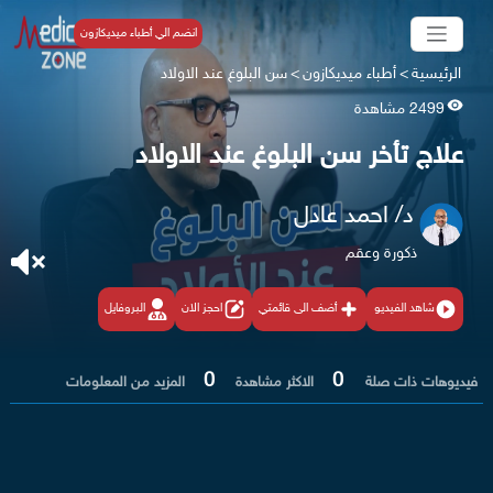
انضم الي أطباء ميديكازون
الرئيسية
>
أطباء ميديكازون
>
سن البلوغ عند الاولاد
2499 مشاهدة
علاج تأخر سن البلوغ عند الاولاد
د/ احمد عادل
ذكورة وعقم
شاهد الفيديو
أضف الى قائمتي
احجز الان
البروفايل
0
0
فيديوهات ذات صلة
الاكثر مشاهدة
المزيد من المعلومات