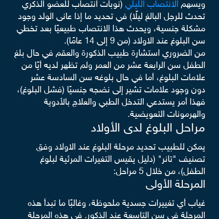
ويسهم
الانتصاب الليلي
(نوبات انتصاب للعضو الذكري
تحدث للرجل البالغ ليلًا) في تحديد ما إذا عانى الولد وجود
مشكلة جنسية، ويحدث هذا الانتصاب طبيعيًا بعد تخطي
سن البلوغ عند الاولاد (من 9 إلى 14 عامًا).
من الضروري استشارة طبيب الذكورة والعقم في حال بلغ
الطفل سن الرابعة عشر من العمر ولم تظهر لديه أيًا من
علامات البلوغ، أما في حال بلوغه سن السادسة عشر
دون وجود علامات تشير إلى نضجه جنسيًا (فشل البلوغ)،
فهذا أمر يستدعي التدخل الطبي والعلاج بالأدوية
والهرمونات التعويضية.
مراحل البلوغ لدى الأولاد
يمكن للطبيب تحديد مرحلة البلوغ عند الاولاد وفق
تصنيف "تانر" (دليل يقيس التغيرات المرئية لبلوغ
الطفل)، من خلال 5 مراحل:
المرحلة الأولى
غياب أي تغييرات جسدية ملحوظة، وغالبًا ما تبدأ هذه
المرحلة في سن التاسعة عند الذكور. في هذه المرحلة