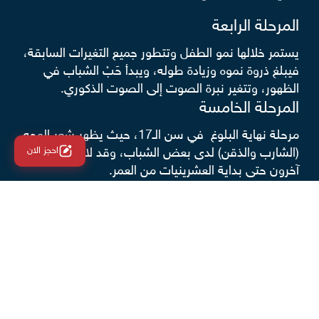
المرحلة الرابعة
يستمر خلالها نمو الطفل وتتطور جميع التغيرات السابقة،
فيبلغ ذروة نموه وزيادة طوله، ويبدأ حَبْ الشباب في
الظهور، وتتغير نبرة الصوت إلى الصوت الذكوري.
المرحلة الخامسة
مرحلة نهاية البلوغ في سن الـ17، حيث يظهر شعر الوجه
احجز الان
(الشارب والذقن) لدى بعض الشباب، وقد لا يتطور لدى
آخرون حتى بداية العشرينيات من العمر.
أعراض تأخر سن البلوغ عند الاولاد
يشخص الطبيب
تأخر البلوغ عند الشباب
عندما يتجاوز
سنهم 14 عامًا دون ظهور أي تغيرات جسدية تدل على
بلوغهم، وتتضمن أهم الأعراض التي قد تسهم في
تشخيص هذه المشكلة:
صِغَر حجم الخصيتين
، يقل حجم الخصية
الواحدة عن بوصة واحدة في سن الـ14.