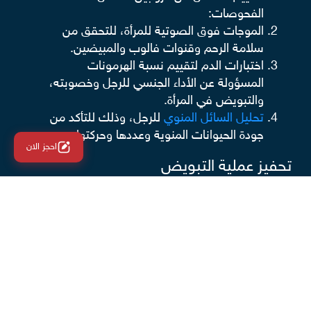
الفحوصات:
الموجات فوق الصوتية للمرأة، للتحقق من
سلامة الرحم وقنوات فالوب والمبيضين.
اختبارات الدم لتقييم نسبة الهرمونات
المسؤولة عن الأداء الجنسي للرجل وخصوبته،
والتبويض في المرأة.
تحليل السائل المنوي
للرجل، وذلك للتأكد من
جودة الحيوانات المنوية وعددها وحركتها.
احجز الان
تحفيز عملية التبويض
تعد هذه المرحلة أولى خطوات الحقن المجهري في مركز
جنين، وتتضمن حَقْن الزوجة بأدوية هرمونية تحفز
المبيض لإنتاج البويضات، بداية من اليوم الثاني أو الثالث
من الدورة الشهرية يوميًا وحتى 8 إلى 14 يوم.
خلال هذه المرحلة يتابع الطبيب استجابة المبيضين
للأدوية الهرمونية، عبر إجراء بعض الفحوصات (اختبارات
الدم، والموجات فوق الصوتية).