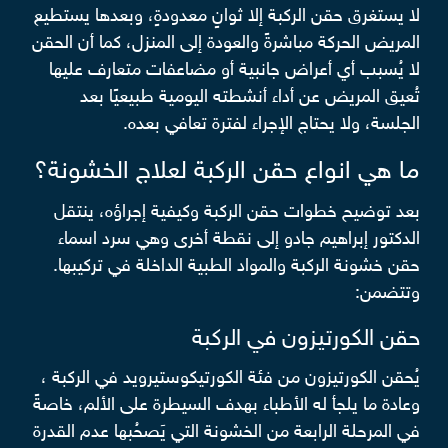
لا يستغرق حقن الركبة إلا ثوانٍ معدودةٍ، وبعدها يستطيع
المريض الحركة مباشرةً والعودة إلى المنزل، كما أن الحقن
لا يُسبب أي أعراض جانبية أو مضاعفات متعارف عليها
تُعيق المريض عن أداء أنشطته اليومية طبيعيًا بعد
الجلسة، ولا يحتاج الإجراء لفترة تعافي بعده.
ما هي انواع حقن الركبة لعلاج الخشونة؟
بعد توضيح خطوات حقن الركبة وكيفية إجراؤه، ينتقل
الدكتور إبراهيم جادو إلى نقطة أخرى وهي سرد اسماء
حقن خشونة الركبة والمواد الطبية الداخلة في تركيبها.
وتتضمن:
حقن الكورتيزون في الركبة
يُحقن الكورتيزون من فئة الكورتيكوستيرويد في الركبة ،
وعادة ما يلجأ له الأطباء بهدف السيطرة على الألم، خاصةً
في المرحلة الرابعة من الخشونة التي يَصحُبها عدم القدرة