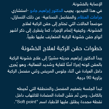
الإصابة بالخشونة.
في هذا الفيديو، يجيب
الدكتور إبراهيم جادو
-استشاري
جراحات العظام
والمفاصل الصناعية- عن ذلك التساؤل،
موضحاً الحالات التي تحتاج إلى حقن الركبة لعلاج
الخشونة، وكيفية إتمام الإجراء، كما يتطرق إلى ذكر أشهر
أنواع حقن خشونة الركبة المتعارف عليها طبياً.
خطوات حقن الركبة لعلاج الخشونة
يبدأ الدكتور إبراهيم حديثه مشيرًا إلى علاج خشونة الركبة
بالحقن كونه إجراءً آمنًا للغاية وشديد الفعالية، وهو يُجرى
داخل العيادة في أثناء جلوس المريض وثني مفصل الركبة
بزاوية 90 درجة.
تبدأ الجلسة بتعقيم المفصل والمنطقة التي تُحيطه
بالكامل، ومن ثَم حَقْن المادة المضادة للالتهاب داخل
نقطة محددة يطلق عليها الأطباء اسم "Soft point".