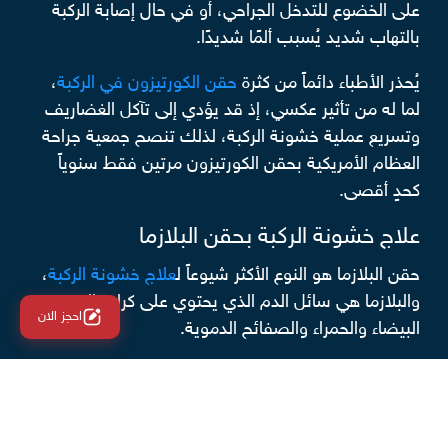
على الخضوع للتدخل الجراحي، أو في حال إصابة الركبة
بالتهاب شديد يُسبب ألمًا شديدًا.
يُحذر الأطباء دائماً من كثرة
حقن الكورتيزون في الركبة
،
لما له من تأثير عكسي، إذ قد يؤدي إلى تآكل الغضاريف
وتسريع عملية خشونة الركبة، لذلك تنصح جمعية جراحة
العظام الأمريكية بحقن الكورتيزون مرتين فقط سنوياً
كحدٍ أقصى.
علاج خشونة الركبة بحقن البلازما
حقن البلازما هو النوع الأكثر شيوعاً ل
علاج خشونة الركبة
،
والبلازما هي سائل الدم الذي يحتوي على كرات الدم
احجز الان
البيضاء والحمراء والصفائح الدموية.
تُستخلص البلازما الغنية بالصفائح الدموية بما تحتويه من
عوامل نمو عن طريق سحب عينة دم من المريض بمقدار
محدد يتراوح ما بين 30 إلى 60 سم، ثم وضعها بجهاز