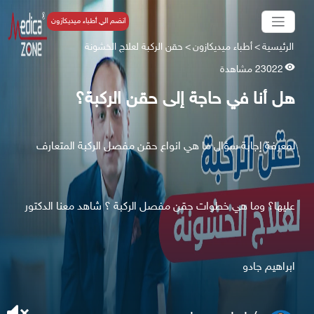
انضم الي أطباء ميديكازون
الرئيسية
>
أطباء ميديكازون
>
حقن الركبة لعلاج الخشونة
23022 مشاهدة
هل أنا في حاجة إلى حقن الركبة؟
لمعرفة إجابة سؤال ما هي انواع حقن مفصل الركبة المتعارف
عليها؟ وما هي خطوات حقن مفصل الركبة ؟ شاهد معنا الدكتور
ابراهيم جادو