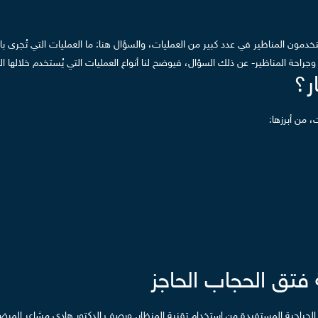
مون المناظير في عدد كبير من العمليات، والسؤال هنا: ما العمليات التي تُجرى ب
وجراحة المناظير- عن ذلك السؤال، فيوضح لنا أنواع العمليات التي يُستخدم خلالها ال
ر؟
 من أبرزها:
 فتق الحجاب الحاجز
الجراحية المستفيدة من استخدام تقنية المنظار.
ويصف الدكتور هادي مشاعر المرضى 