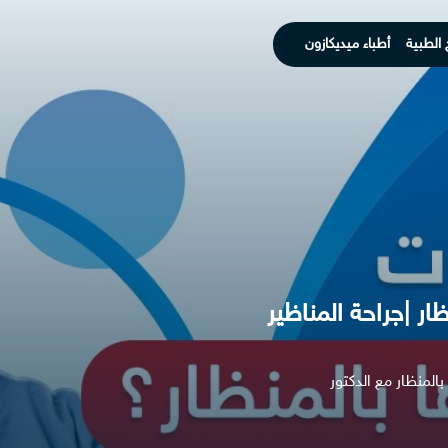
 الطبية
أطباء ميديكازون
ار |جراحة المناظير
المنظار مع الدكتور