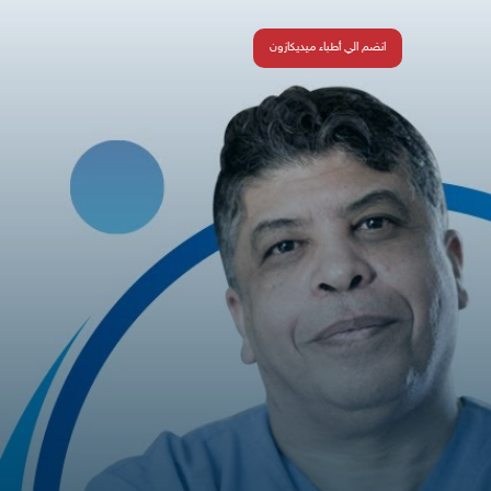
انضم الي أطباء ميديكازون