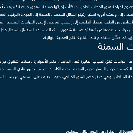
وع لجراحة فتق الحجاب الحاجز، إذ تَطَلَّب إجرائها صناعة شقوق جراحية كبيرة تبدأ
هضمي إلى وصف أدوية لعلاج ارتجاع السائل الحمضي للمعدة إلى المريء (الارتجاع المعد
الأعراض من الظهور يضطر الطبيب إلى إخضاع المريض لإحدى الجراحات التقليدية.
بع
كذلك ساعد استعمال المنظار خلال 
 كما حسَّن استخدام تلك التقنية نتائج العملية النهائية.
ت السمنة
 في جراحات فتق الحجاب الحاجز؛ ففي الماضي احتاج الأطباء إلى صناعة شقوق جراح
التكميم وتحويل المسار وحزام المعدة.
بهذه الكلمات اختتم الدكتور هادي الأسمر حدي
حة المناظير، وهي صِغَر حجم الشق الجراحي. دعونا نتعرف على المتبقي من مزايا اس
دة إلى المنزل في اليوم التالي للعملية.