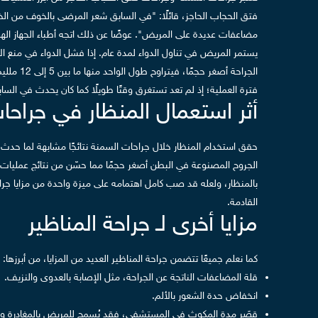
فتق الحجاب الحاجز، قائلًا: "في السابق شعر المرضى بالخوف من الخض
مضاعفات عديدة على المريض".
عوضًا عن ذلك اتجه أطباء الجهاز ال
يستمر المريض في تناول الدواء لمدة عام. إذا فشل الدواء في منع 
الجراحة أصغر حجمًا، فيتراوح طول الواحد منها ما بين 5 إلى 12 ملليمتر، ولا يزيد عددها عن أربعة أو خمسة شقوق.
فترة العملية؛ إذ لم تعد تستغرق وقتًا طويلًا كما كان يحدث في السابق،
أثر استعمال المنظار في جراحا
حقق استخدام المنظار خلال جراحات السمنة نتائجًا مشابهة لما حدث
الجروح المصنوعة في البطن أصغر حجمًا مما حسّن من نتائج عمليات 
بالمنظار، ولعله قد صب كامل اهتمامه على ميزة واحدة من مزايا جرا
القادمة.
مزايا أخرى لـ جراحة المناظير
كما نعلم جميعًا تتضمن جراحة المناظير العديد من المزايا، من أبرزها:
قلة المضاعفات الناتجة عن الجراحة، مثل الإصابة بالعدوى والنزيف.
انخفاض حدة الشعور بالألم.
قِصَر مدة المكوث في المستشفى، فقد يُسمح للمريض بالمغادرة والعو