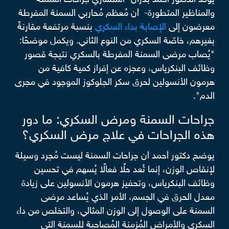
والمناظير المتطورة- أن مُعظم مُحاربي السمنة المفرطة
معرضون إلى
الإصابة بداء السكري
بنسبة مرتفعة مقارنةً
بغيرهم، خاصّة السكري من النوع الثاني. ويكمل موضحًا:
"يُصاب مرضى السمنة المفرطة بالسكري نتيجة قصور
وظائف البنكرياس، وعجزه عن إفراز كمية كافية من
هرمون الأنسولين لحرق سكر الجلوكوز الموجود في مجرى
الدم".
جراحات السمنة ومرض السكري: ما دور
هذه الجراحات في علاج مرض السكري؟
يوضح دكتور أحمد أن جراحات السمنة ليست مُجرد وسيلة
لإنقاص الوزن، إنما تُعد حلًا فعالًا يُسهم في تحسين
وظائف البنكرياس، وتحفيز هرمون الأنسولين على زيادة
معدل الحرق في الجسم، الأمر الذي يُساعد مرضى
السمنة على الوصول إلى الوزن المثالي، والتخلص من داء
السكري والأمراض المُزمنة المُصاحبة للسمنة التي