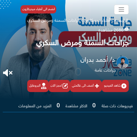
انضم الي أطباء ميديكازون
الرئيسية
>
أطباء ميديكازون
>
جراحات السمنة ومرض السكري
2686 مشاهدة
جراحات السمنة ومرض السكري
د/ أحمد بدران
جراحات عامة
شاهد الفيديو
أضف الى قائمتي
احجز الان
البروفايل
0
0
فيديوهات ذات صلة
الاكثر مشاهدة
المزيد من المعلومات