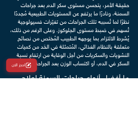
حقيقة الأمر، يتحسن مستوى سكر الدم بعد جراحات
السمنة، ونادرًا ما يرتفع عن المستويات الطبيعية مُجددًا
نظرًا لما تُسببه تلك الجراحات من تغيّرات فسيولوجية
تُسهم في ضبط مستوى الجلوكوز. وعلى الرغم من ذلك،
يُشرط الالتزام بما يوجهه الطبيب المُختص من نصائح
متعلقة بالنظام الغذائي، المُتمثلة في الحَد من كميات
النشويات والسكريات من أجل الوقاية من ارتفاع نسبة
السكر في الدم، أو اكتساب الوزن بعد الجراحة.
احجز الان
ما أفضل أنواع جراحات السمنة لعلاج
مرض السكري؟
تُعد جراحة
تحويل مسار المعدة
الاختيار الأمثل الذي يلجأ
إليه الأطباء لعلاج مرضى السكري المُصاحب للسمنة
المفرطة، خاصّة إذا كانوا ممن يشتهون تناول السكريات
دون غيرها من أنواع الطعام. وتهدف تلك الجراحة إلى
عزل جيب معوي مُستقل في أعلى المعدة، ومن ثمّ