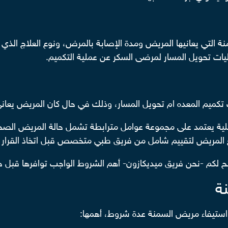
 التي يعانيها المريض ومدة الإصابة بالمرض، ونوع العلاج الذي ي
يات تحويل المسار لمرضى السكر عن عملية التكميم.
ت تكميم المعده ام تحويل المسار، وذلك في حال كان المريض يعان
لعملية يعتمد على مجموعة عوامل مترابطة تشمل حالة المريض الصحية
ع المريض لتقييم شامل من فريق طبي متخصص قبل اتخاذ القرار ال
ضح لكم -نحن فريق ميديكازون- أهم الشروط الواجب توافرها قبل
ة
ال استيفاء مريض السمنة عدة شروط، أهمها: