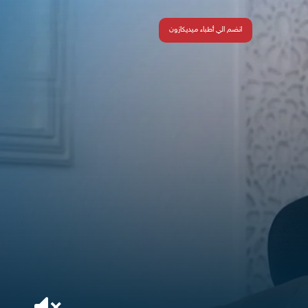
انضم الي أطباء ميديكازون