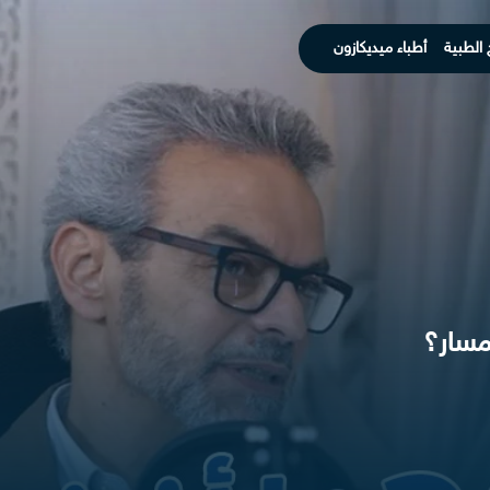
 الطبية
أطباء ميديكازون
مسار؟