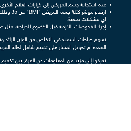
عدم استجابة جسم المريض إلى خيارات العلاج الأخرى ا
ارتفاع مؤشر كتلة جسم المريض "BMI" عن 35 وذلك في حال معاناته أمراضًا مزمنة بسبب وزنه مثل السكري و
أي مشكلات صحية.
إجراء الفحوصات اللازمة قبل الخضوع للجراحة، مثل صو
تسهم جراحات السمنة في التخلص من الوزن الزائد وتحسين 
المعده ام تحويل المسار على تقييم شامل لحالة المر
تعرفوا إلى مزيد من المعلومات عن الفرق بين تكميم 
المرئية الأولى في مصر والوطن العربي،ولحجز موعد 
إقرأ أيضاً
حاسبة نزول الوزن بعد التكميم
الامراض التي تسببها السمنة
العمر المناسب لعملية التكميم