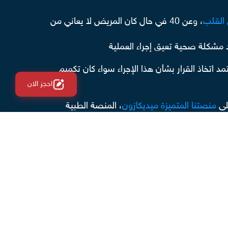
القلب
، وعن 40 في حال كان المريض لا يعاني من
د مشكلة صحية تعيق إجراء العملية
مد اتخاذ القرار بشأن هذا الإجراء سواء كان تكميم
احجز الان
لى
منصتنا المتميزة ميديكازون
، المنصة الطبية