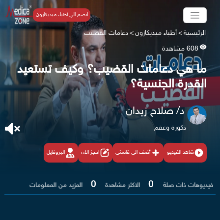
انضم الي أطباء ميديكازون
الرئيسية
>
أطباء ميديكازون
>
دعامات القضيب
608 مشاهدة
ما هي دعامات القضيب؟ وكيف تستعيد
القدرة الجنسية؟
د/ صلاح زيدان
ذكورة وعقم
شاهد الفيديو
أضف الى قائمتي
احجز الان
البروفايل
0
0
فيديوهات ذات صلة
الاكثر مشاهدة
المزيد من المعلومات