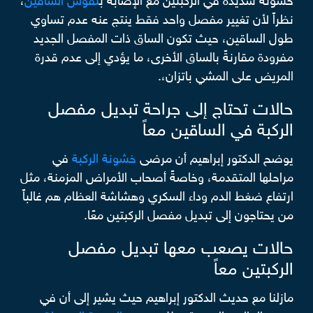
خشونة شديدة في الركبتين مع الإصابة ب
تقوس الساقين
،
نظراً لأن تغيير مفصل واحد فقط ينتج عنه عدم تساوي
طول الساقين، حيث تكون الساق ذات المفصل الجديد
مفرودة مقارنةً بالساق الأخرى، ما يؤدي إلى عدم قدرة
المريض على المشي باتزان،.
حالات تحتاج إلى جراحة تبديل مفصل
الركبة في الساقين معاً
يوضح الدكتور إبراهيم أن مرضى
خشونة الركبة
في
مراحلها المتقدمة، وخاصةً أصحاب الأمراض المزمنة، مثل
ارتفاع ضغط الدم وداء السكري وهشاشة العظام هم غالباً
من يحتاجون إلى تبديل مفصل الركبتين معًا.
حالات يصعب معها تبديل مفصل
الركبتين معاً
مازلنا مع حديث الدكتور إبراهيم حيث يشير إلى أن في