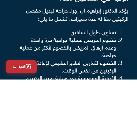
يؤكد الدكتور إبراهيم أن إجراء جراحة تبديل مفصل
الركبتين معًا له عدة مميزات، تشمل ما يلي:
تساوي طول الساقين.
خضوع المريض لعملية جراحية مرة واحدة
وعدم إرهاق المريض بالخضوع لأكثر من عملية
جراحية.
الخضوع لتمارين العلاج الطبيعي لإعادة تأهيل
احجز الان
الركبتين في نفس الوقت.
الأدوية الموصوفة بعد عملية تغيير الركبتين
هي نفسها الأدوية بعد عملية تبديل ركبة
واحدة.
هل يستطيع المريض المشي بعد جراحة
تبديل مفصل الركبة في الساقين معًا؟
ينفي الدكتور إبراهيم المعتقد الخاطئ عند بعض المرضى