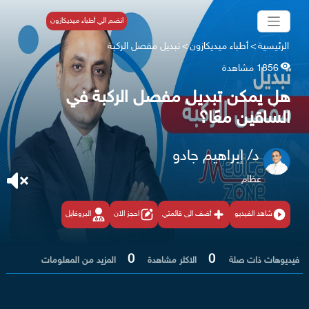
انضم الي أطباء ميديكازون
الرئيسية
>
أطباء ميديكازون
>
تبديل مفصل الركبة
1856 مشاهدة
هل يمكن تبديل مفصل الركبة في
الساقين معًا؟
د/ إبراهيم جادو
عظام
شاهد الفيديو
أضف الى قائمتي
احجز الان
البروفايل
0
0
فيديوهات ذات صلة
الاكثر مشاهدة
المزيد من المعلومات