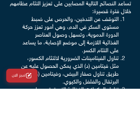
تساعد النصائح التالية المصابين على تعزيز التئام عظامهم
خلال فترة قصيرة:
التوقف عن التدخين، والحرص على ضبط
مستوى السكر في الدم، وهي أمور تعزز حركة
الدورة الدموية، وتسهل وصول العناصر
الغذائية اللازمة إلى موضع الإصابة، ما يساعد
على التئام الكسر.
تناول الفيتامينات الضرورية لالتئام الكسور،
مثل فيتامين (د) الذي يمكن الحصول عليه عن
طريق تناول صفار البيض، وفيتامين (ج) من
احجز الان
البرتقال والفلفل والكيوي.
تناول المكملات الغذائية التي تحتوي على
المعادن اللازمة لالتئام الكسور، مثل الكالسيوم
الموجود في الزبادي والأجبان والأسماك
وبعض الحبوب، إلى جانب الماغنيسيوم
والزنك والفوسفور.
اتباع نظام غذائي صحي غني بالبروتينات.