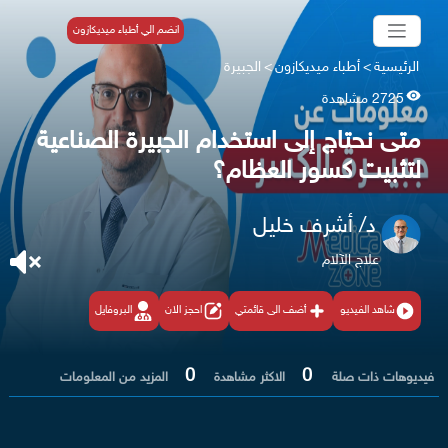
انضم الي أطباء ميديكازون
الرئيسية
>
أطباء ميديكازون
>
الجبيرة
2725 مشاهدة
متى نحتاج إلى استخدام الجبيرة الصناعية
لتثبيت كسور العظام؟
د/ أشرف خليل
علاج الآلام
شاهد الفيديو
أضف الى قائمتي
احجز الان
البروفايل
0
0
فيديوهات ذات صلة
الاكثر مشاهدة
المزيد من المعلومات