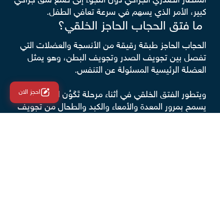
المنظار الصدري الجراحي دون اللجوء إلى صُنْع شق جراحي
كبير، الأمر الذي يسهم في سرعة تعافي الطفل.
ما فتق الحجاب الحاجز الخلقي؟
الحجاب الحاجز طبقة رقيقة من الأنسجة والعضلات التي
تفصل بين تجويف الصدر وتجويف البطن، وهو يمثل
العضلة الرئيسية المسئولة عن التنفس.
احجز الان
ويتطور الفتق الخلقي في أثناء مرحلة تَكَوُن الجنين، ما
يسمح بمرور المعدة والأمعاء والكبد والطحال من تجويف
البطن إلى الصدر، بالتالي إعاقة النمو والتطور الطبيعي
لرئة الجنين، ما يؤدي إلى معاناة الطفل مشكلات تنفسية
بعد الولادة، وهذا ما يفسر وجود علاقة بين فتق الحجاب
الحاجز وضيق التنفس.
تشخيص فتق الحجاب الحاجز
رغم وضوح الأعراض الجسدية لـ فتق الحجاب الحاجز
الخلقي، قد يطلب الطبيب إجراء بعض الفحوصات لتأكيد
التشخيص، مثل: