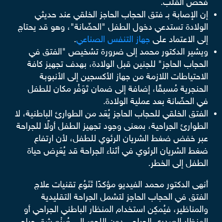
فحص القلب.
إن الإصابة بـ فتق الحجاب الحاجز الخلقي عند حديثي
الولادة تستدعي دخول الطفل "الحضّانة"، وهو قد يحتاج
إلى الاعتماد على
جهاز التنفس الصناعي
.
ويشير الدكتور محمد إلى ضرورة تشخيص "الفتق في
الحجاب الحاجز" للجنين قبل الولادة، بهدف تجهيز كافة
الاحتياطات اللازمة من جهاز الأكسجين إلى الأنبوبة
الحنجرية مُسبقًا، إضافة إلى ضمان تَوَفُر مكان للطفل
في الحضّانة بعد عملية الولادة.
الفتق الخلقي للحجاب الحاجز يُعَد من الطوارئ الباطنية، لا
الطوارئ الجراحية، بمعنى وجود تجهيز الطفل أولًا للجراحة
عبر خفض ضغط الشريان الرئوي للطفل، لأن ارتفاع
ضغط الشريان الرئوي في أثناء الجراحة قد يُعَرِض حياة
الطفل إلى الخطر.
أنهى الدكتور محمد الفيديو مؤكدًا تَنَوُع تقنيات علاج
الفتق في الحجاب الحاجز لتشمل الجراحة التقليدية
والمناظير، فيُمكِن استخدام المنظار الباطني الجراحي أو