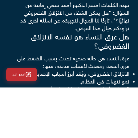
بهذه الكلمات اختتم الدكتور أحمد فتحي إجابته عن
السؤال: "هل يمكن الشفاء من الانزلاق الغضروفي
نهائيًا؟"، تاركًا لنا المجال لنجيبكم عن أسئلة أخرى قد
تراودكم حيال هذا المرض.
هل عرق النساء هو نفسه الانزلاق
الغضروفي؟
عرق النساء هي حالة صحية تحدث بسبب الضغط على
عرق الفخذ، وتحدث لأسباب عديدة، منها:
الانزلاق الغضروفي، ويُعَد أبرز أسباب الإصابة بعرق النسا.
احجز الان
نمو نتوءات في العظام.
الإصابة بأورام تضغط على الأعصاب أو مرض يتسبب
في تلف الأعصاب، مثل
مرض السكري
.
ورغم أن الانزلاق الغضروفي أحد أهم أسباب الإصابة
بعرق النسا، لا يمكن حصرها في هذا المرض فقط،
والافضل زيارة طبيب متخصص وعمل الفحوصات
الطبية اللازمة لمعرفة السبب الحقيقي وراء
عرق النسا
.