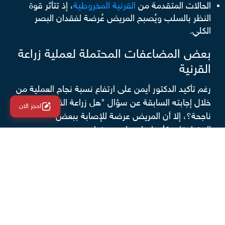
الحالات المتقدمة من
القرنية المخروطية
، إذ تتأثر قوة
النظر بالسلب ويُصبح المريض عُرضة لفقدان البصر
الكلي.
بعض المضاعفات المحتملة لعملية زراعة
القرنية
رغم تأكيد الدكتور أيمن على ارتفاع نسبة نجاح العملية من
خلال إجابته السابقة عن سؤال "هل زراعة القرنية
احجز الان
ناجحة؟، إلا أن المريض عرضة للإصابة ببعض
المضاعفات كأي إجراء جراحي، منها:
النزيف.
الإصابة بالعدوى نتيجة تلوث الجرح.
التحسس من مواد التخدير.
زيادة ضغط العين (الجلوكوما).
إعتام عدسة العين.
مشاكل الشبكية، ومنها
إنفصال الشبكية
أو