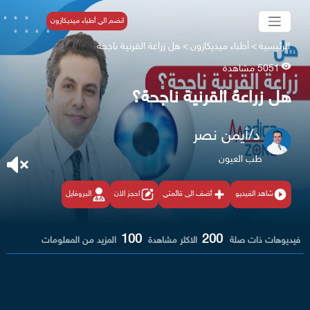
انضم الي أطباء ميديكازون
الرئيسية
>
أطباء ميديكازون
>
هل زراعة القرنية ناجحة
5051 مشاهدة
هل زراعة القرنية ناجحة؟
د/أيمن نصر
طب العيون
شاهد الفيديو
أضف الى قائمتي
احجز الان
البروفايل
100
200
فيديوهات ذات صلة
الاكثر مشاهدة
المزيد من المعلومات