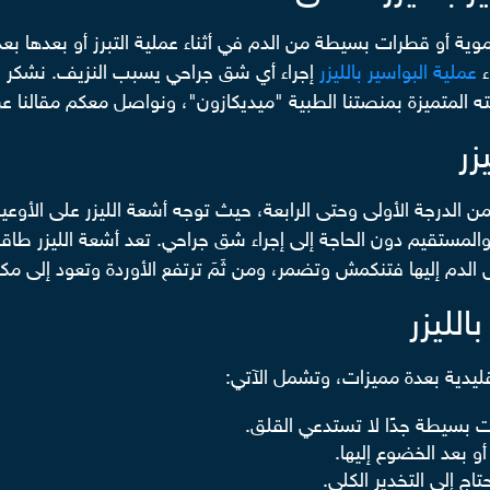
ة أو قطرات بسيطة من الدم في أثناء عملية التبرز أو بعدها بعد ا
ء
عملية البواسير بالليزر
إجراء أي شق جراحي يسبب النزيف. نشكر ال
ه المتميزة بمنصتنا الطبية "ميديكازون"، ونواصل معكم مقالنا عن ك
زر
 من الدرجة الأولى وحتى الرابعة، حيث توجه أشعة الليزر على الأو
لمستقيم دون الحاجة إلى إجراء شق جراحي. تعد أشعة الليزر طاقة ع
لدم إليها فتنكمش وتضمر، ومن ثَمَ ترتفع الأوردة وتعود إلى مكان
الليزر
التقليدية بعدة مميزات، وتشمل الآتي:
ت بسيطة جدًا لا تستدعي القلق.
و بعد الخضوع إليها.
اج إلى التخدير الكلي.