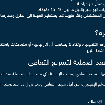
ى عمل غرز جراحية.
 بالليزر ما بين 10- 15 دقيقة.
 المستشفى وقتًا طويلًا كما يستطيع العودة إلى المنزل وممارسة
رة؟
لجراحة التقليدية، وتكاد لا يصاحبها أي آثار جانبية أو مضاعفات باس
شعة الليزر.
عد العملية لتسريع التعافي
ا لتسريع التعافي وتجنب الإصابة بأي مضاعفات محتملة بعد العم
لح الإنجليزي، من أجل سرعة التعافي ومنع نزول دم بعد عملية ال
 بالإمساك.