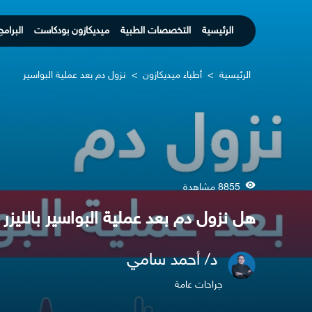
الرئيسية
التخصصات الطبية
ميديكازون بودكاست
البرامج
الرئيسية
>
أطباء ميديكازون
>
نزول دم بعد عملية البواسير
8855 مشاهدة
هل نزول دم بعد عملية البواسير بالليز
د/ أحمد سامي
جراحات عامة