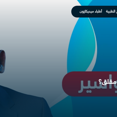
 الطبية
أطباء ميديكازون
ر مقلق؟