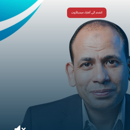
انضم الي أطباء ميديكازون