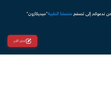
 فنحن ندعوكم إلى تصفح
منصتنا الطبية
"ميديكازون"
احجز الان