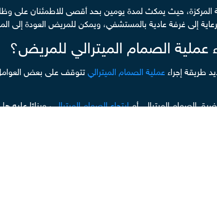
رعاية المركزة، حيث يمكث لمدة يومين بحد أقصى للاطمئنان على و
 عادية بالمستشفي، ويمكن للمريض العودة إلى المنزل خلال 4-5 أيام من تاريخ إجر
 عملية الصمام الميترالي للمريض؟
يد طريقة إجراء
عملية الصمام الميترالي
تتوقف على بعض العوامل،
ضيق الصمام الميترالي أم
ارتجاع الصمام الميترالي
، وبناءًا عليه ه
الية الأنسب للمريض:
در.
فتحة صغيرة في الجانب الأيمن للصدر، وتناسب هذه الجراحة صغار ال
 الصمام الميترالي بالتدخل المحدود؟
ة عامة حسب العوامل التالية: