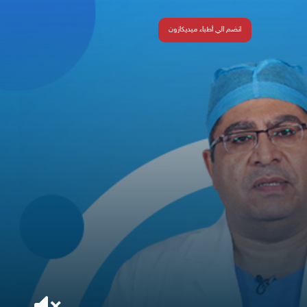
انضم الي أطباء ميديكازون