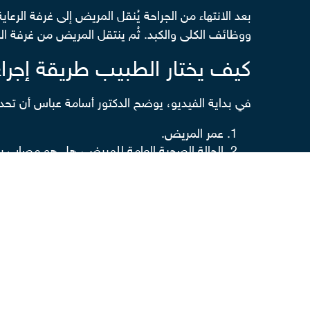
بعد الانتهاء من الجراحة يُنقل المريض إلى غرفة ال
ووظائف الكلى والكبد. ثُم ينتقل المريض من غرفة الرعاية إلى غرفة
كيف يختار الطبيب طريقة إجراء
في بداية الفيديو، يوضح الدكتور أسامة عباس أن تحد
عمر المريض.
الحالة الصحية العامة للمريض، هل هو مصاب ب
ووفق هذه العوامل، يقرر الطبيب أيًا من الجراحات الت
الجراحة التقليدية، والتي تتضمن شق عظمة الص
الجراحة بالتدخل المحدود والمنظار، عبر إجراء 
كم تبلغ نسبة نجاح عملية تغيير
تختلف نسبة نجاح عملية تغيير الصمام الميترالي بصور