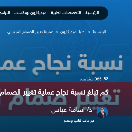
الرئيسية
التخصصات الطبية
ميديكازون بودكاست
البرامج
الرئيسية
>
أطباء ميديكازون
>
عملية تغيير الصمام الميترالي
985 مشاهدة
كم تبلغ نسبة نجاح عملية تغيير الصمام 
د/ اسامة عباس
جراحات قلب وصدر