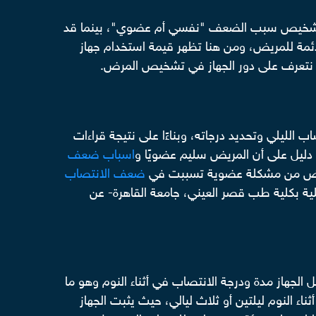
 وتشخيص سبب الضعف "نفسي أم عضوي"، بينما قد
ئمة للمريض، ومن هنا تظهر قيمة استخدام جهاز
الليلي وتحديد درجاته، وبناءًا على نتيجة قراءات
 دليل على أن المريض سليم عضويًا و
اسباب ضعف
المريض من مشكلة عضوية تسببت في
ضعف الانتصاب
ية بكلية طب قصر العيني، جامعة القاهرة- عن
لجهاز مدة ودرجة الانتصاب في أثناء النوم وهو ما
ن بأجهزة Rigi Scan plus يستخدم المريض الجهاز في أثناء النوم ليلتين أو ثلاث ليالي، حيث يثبت الجهاز