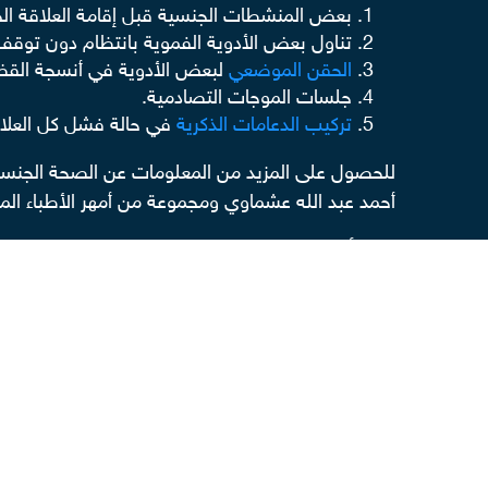
بعض المنشطات الجنسية قبل إقامة العلاقة الج
تناول بعض الأدوية الفموية بانتظام دون توقف
الحقن الموضعي
لبعض الأدوية في أنسجة القض
جلسات الموجات التصادمية.
تركيب الدعامات الذكرية
في حالة فشل كل العلا
للحصول على المزيد من المعلومات عن الصحة الجنس
أحمد عبد الله عشماوي ومجموعة من أمهر الأطباء ا
إقرا أيضا
اشعة دوبلر للذكر
ما هو الاحتلام للرجل
ماهي النشوه عند الرجل
علاج ضيق مجرى البول