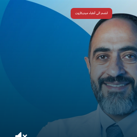
انضم الي أطباء ميديكازون