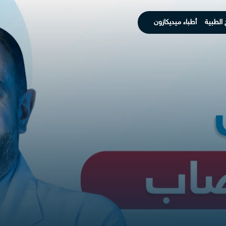
 الطبية
أطباء ميديكازون