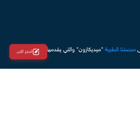
ى
منصتنا الطبية
"ميديكازون" والتي يقدمها الدكتور
احجز الان