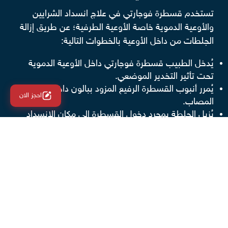
تستخدم قسطرة فوجارتي في علاج انسداد الشرايين
والأوعية الدموية خاصة الأوعية الطرفية؛ عن طريق إزالة
الجلطات من داخل الأوعية بالخطوات التالية:
يُدخل الطبيب قسطرة فوجارتي داخل الأوعية الدموية
تحت تأثير التخدير الموضعي.
يُمرر أنبوب القسطرة الرفيع المزود ببالون داخل الوريد
احجز الان
المصاب.
يُزيل الجلطة بمجرد دخول القسطرة إلى مكان الانسداد
بنفخ البالون الصغير؛ مما يؤدى إلى سحب الجلطة إلى
خارج الوريد.
إخراج القسطرة برفق.
ما مميزات استخدام قسطرة فوجارتي؟
هناك العديد من الميزات التي تجعل قسطرة فوجارتي
أفضل اختيار لإزالة انسدادات الأوعية الدموية، وتشمل
هذه الميزات: