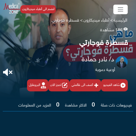
انضم الي أطباء ميديكازون
الرئيسية
>
أطباء ميديكازون
>
قسطرة فوجارتي
186 مشاهدة
قسطرة فوجارتي
د/ نادر حمادة
أوعية دموية
شاهد الفيديو
أضف الى قائمتي
احجز الان
البروفايل
0
0
فيديوهات ذات صلة
الاكثر مشاهدة
المزيد من المعلومات