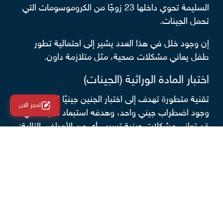
السليمة تحوي داخلها 23 زوجًا من الكروموسومات التي
تحمل الجينات.
إن وجود خلل في هذا العدد يشير إلى احتمالية تطور
طفل يعاني مشكلات صحية، مثل متلازمة داون.
اختبار المادة الوراثية (الجينات)
تقنية متطورة تهدف إلى اختبار الجنين جينيًا للكشف عن
احجز الان
وجود اضطراب جيني واحد، وهدفه استبعاد الأجنة التي
قد تعاني مشكلات جينية تسبب أي من الأمراض التالية:
مرض هنتنغتون (مرض ينتج من تحلل الخلايا العصبية
في الدماغ ويؤثر سلبًا في صحة الشخص العقلية
وحركته).
التليف الكيسي (مرض وراثي يؤدي إلى تلف الرئتين
والجهاز الهضمي وبعض أعضاء الجسم الأخرى).
ثالاسيميا (اضطراب وراثي يؤدي إلى نقص إنتاج