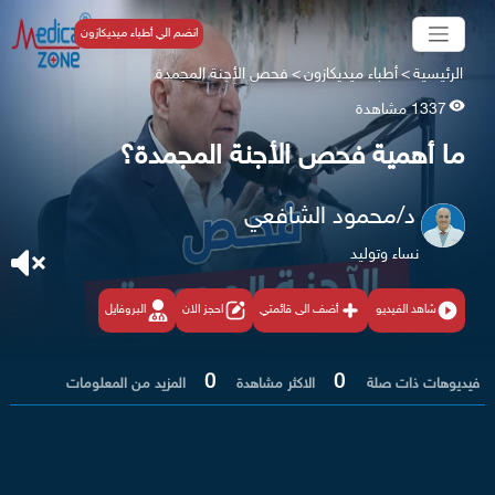
انضم الي أطباء ميديكازون
الرئيسية
>
أطباء ميديكازون
>
فحص الأجنة المجمدة
1337 مشاهدة
ما أهمية فحص الأجنة المجمدة؟
د/محمود الشافعي
نساء وتوليد
شاهد الفيديو
أضف الى قائمتي
احجز الان
البروفايل
0
0
فيديوهات ذات صلة
الاكثر مشاهدة
المزيد من المعلومات