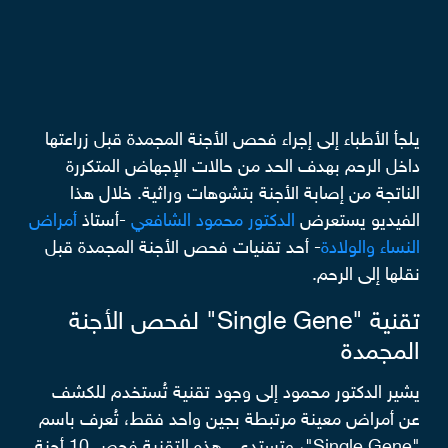
يلجأ الأطباء إلى إجراء فحص الأجنة المجمدة قبل زراعتها
داخل الرحم بهدف الحد من حالات الإجهاض المتكررة
الناتجة من إصابة الأجنة بتشوهات وراثية. خلال هذا
الفيديو يستعرض
الدكتور محمود الشافعي
-أستاذ
أمراض
النساء والولادة
- أحد تقنيات فحص الأجنة المجمدة قبل
نقلها إلى الرحم.
تقنية "Single Gene" لفحص الأجنة
المجمدة
يشير الدكتور محمود إلى وجود تقنية تُستخدم للكشف
عن أمراض معينة مرتبطة بجين واحد فقط، تُعرف باسم
"Single Gene"، وتستدعي هذه التقنية فحص 10 أجنة