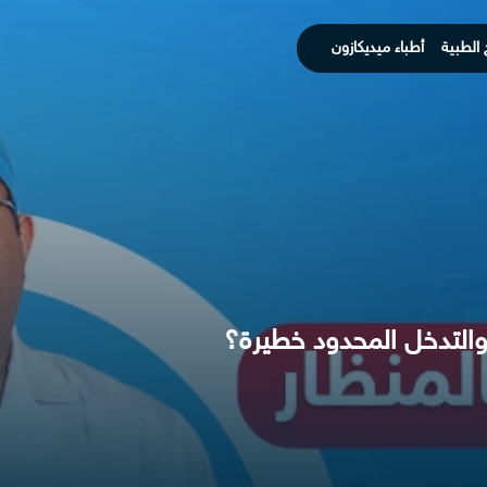
 الطبية
أطباء ميديكازون
والتدخل المحدود خطيرة؟