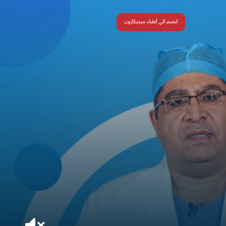
انضم الي أطباء ميديكازون