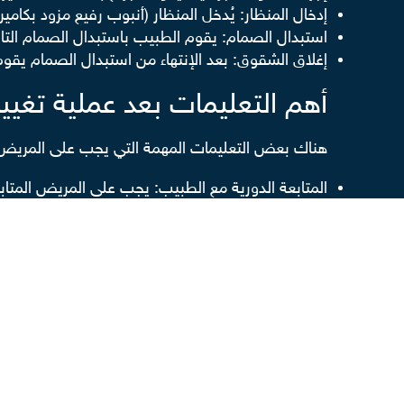
إدخال المنظار: يُدخل المنظار (أنبوب رفيع مزود بكامير
استبدال الصمام: يقوم الطبيب باستبدال الصمام الت
إغلاق الشقوق: بعد الإنتهاء من استبدال الصمام يقوم
أهم التعليمات بعد عملية تغيي
هناك بعض التعليمات المهمة التي يجب على المريض أن
المتابعة الدورية مع الطبيب: يجب على المريض المتابع
الحرص على
تناول أدوية السيولة
: يؤكد الدكتور أسام
مراجعة الطبيب بشأن الأدوية بعد العملية: يبين الدكت
بجراحة تغيير صمام القلب بالمنظار لاختيار
الأنواع المل
تجنب الأنشطة الشاقة: ينبغي على المريض تجنب مما
الاهتمام بالجرح: ينصح الطبيب بضرورة الاعتناء بنظافة
اتباع نظام صحي متوازن يعتمد على الألياف والبروتينات
الابتعاد عن التدخين بعد الجراحة.
مميزات عملية تغيير صمام الق