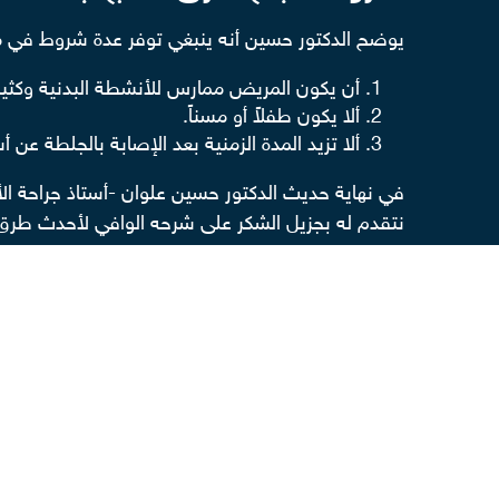
يوضح الدكتور حسين أنه ينبغي توفر عدة شروط في
أن يكون المريض ممارس للأنشطة البدنية وكثير 
ألا يكون طفلاً أو مسناً.
ألا تزيد المدة الزمنية بعد الإصابة بالجلطة عن
في نهاية حديث الدكتور حسين علوان -أستاذ جراحة ال
نتقدم له بجزيل الشكر على شرحه الوافي لأحدث طرق ع
نسعى دائمًا إلى تقديم كل ما هو جديد من معلومات 
"ميديكازون".. بيت المعلومة الطبية.
إقرا أيضا
علاج دوالي الساقين
علاج الشعيرات الدموية في الساقين
دوالي الساقين للحامل