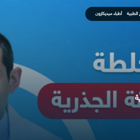
 الطبية
أطباء ميديكازون
ة