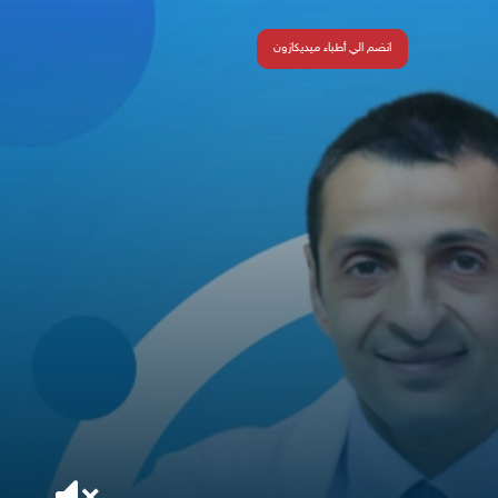
انضم الي أطباء ميديكازون