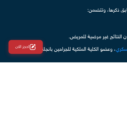
ابق ذكرها، وتتضمن:
ون النتائج غير مرضية للمريض.
احجز الان
لسكري
، وعضو الكلية الملكية للجراحين بانجلترا-
 مجموعة من
الفيديوهات المصورة
على
منصتنا الطبية