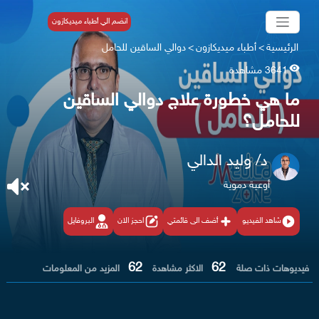
انضم الي أطباء ميديكازون
الرئيسية
>
أطباء ميديكازون
>
دوالي الساقين للحامل
3641 مشاهدة
ما هي خطورة علاج دوالي الساقين
للحامل؟
د/ وليد الدالي
أوعية دموية
شاهد الفيديو
أضف الى قائمتي
احجز الان
البروفايل
62
62
فيديوهات ذات صلة
الاكثر مشاهدة
المزيد من المعلومات