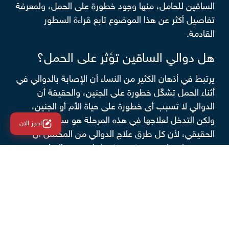
الساقين للحامل، منها وجود خطورة على الحمل، ولمعرفة
تفاصيل أكثر عن هذا الموضوع تابع قراءة السطور
القادمة.
هل دوالي الساقين تؤثر على الحمل؟
يرتبط في أذهان الكثير من النساء أن الإصابة بالدوالي في
أثناء الحمل تشكّل خطورة على الجنين، والحقيقة أن
الدوالي لا تسبب أى خطورة على حياة الأم أو الجنين،
ولكن التدخل لعلاجها في هذه المرحلة هو سبب الخطورة
احجز الان
الحقيقي، لأن كل طرق علاج الدوالي من المحتمل أن
تسبب تشوهات جنينية. ويمكن اتباع بعض التدابير
الوقائية لتجنب ظهور الدوالي في أثناء الحمل، مثل عدم
الوقوف أو الجلوس لفترات طويلة وتغيير وضعية الجسم
باستمرار، ورفع الساقين أثناء الجلوس في مستوى أعلى
من مستوى الجسم، والتحدث مع الطبيب في نوع
الرياضة المناسب في أثناء الحمل لإبقاء الدورة الدموية